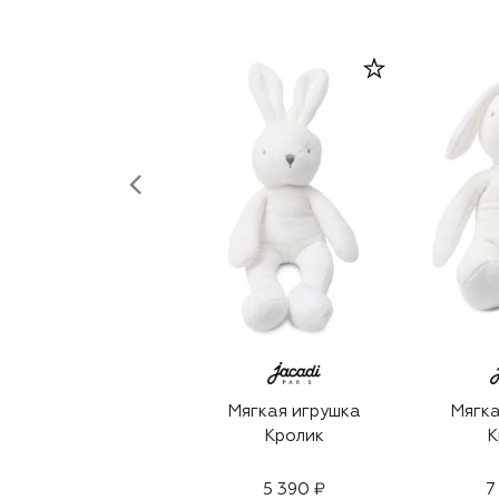
Мягкая игрушка
Мягка
Кролик
К
5 390 ₽
7