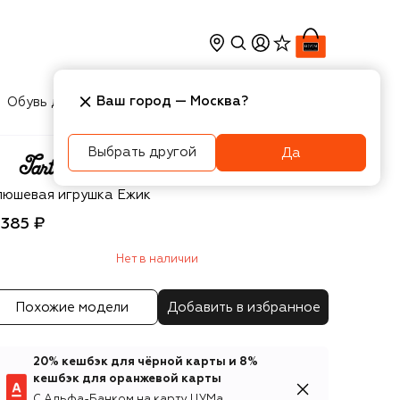
Ваш город —
Москва
?
Обувь для мальчиков
Игрушки
Аксесcуары
Выбрать другой
Да
rtine Et Chocolat
люшевая игрушка Ежик
 385 ₽
Нет в наличии
Похожие модели
Добавить в избранное
20% кешбэк для чёрной карты и 8%
кешбэк для оранжевой карты
С Альфа-Банком на карту ЦУМа