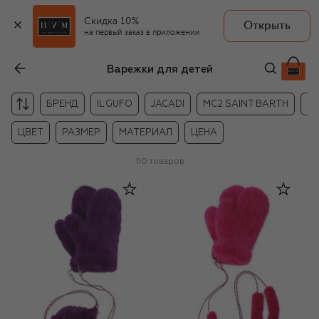
Скидка 10%
Открыть
на первый заказ в приложении
Варежки для детей
БРЕНД
IL GUFO
JACADI
MC2 SAINT BARTH
S
ЦВЕТ
РАЗМЕР
МАТЕРИАЛ
ЦЕНА
110
товаров