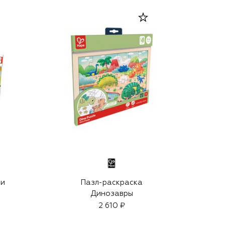
 и
Пазл-раскраска
Динозавры
2 610 ₽