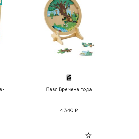
а-
Пазл Времена года
4 340 ₽