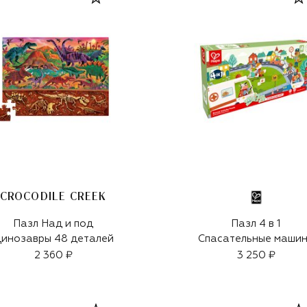
CROCODILE CREEK
Пазл Над и под
Пазл 4 в 1
инозавры 48 деталей
Спасательные маши
2 360 ₽
3 250 ₽