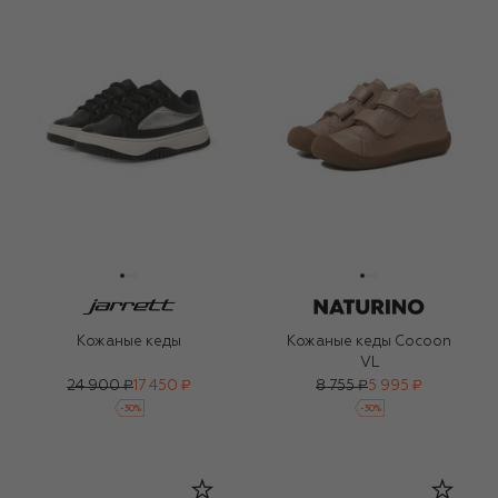
Кожаные кеды
Кожаные кеды Cocoon
VL
24 900 ₽
17 450 ₽
8 755 ₽
5 995 ₽
-
30
%
-
30
%