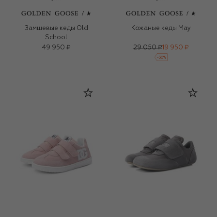
Замшевые кеды Old
Кожаные кеды May
School
49 950 ₽
29 050 ₽
19 950 ₽
-
30
%