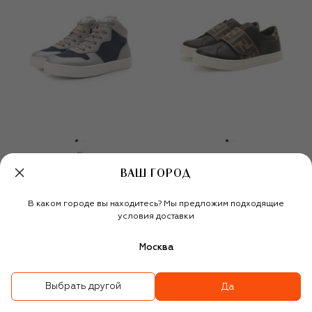
ВАШ ГОРОД
Кеды
Кожаные кеды
63 450 ₽
44 400 ₽
41 250 ₽
28 900 ₽
В каком городе вы находитесь? Мы предложим подходящие
-
30
%
-
30
%
условия доставки
Москва
Выбрать другой
Да