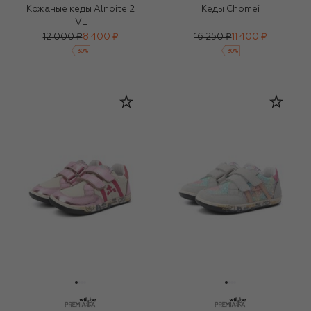
Кожаные кеды Alnoite 2
Кеды Chomei
VL
12 000 ₽
8 400 ₽
16 250 ₽
11 400 ₽
-
30
%
-
30
%