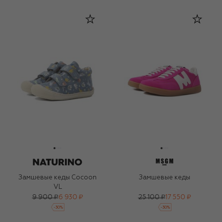
Замшевые кеды Cocoon
Замшевые кеды
VL
9 900 ₽
6 930 ₽
25 100 ₽
17 550 ₽
-
30
%
-
30
%