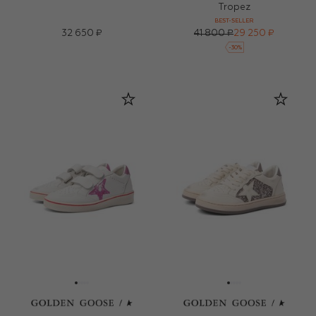
Tropez
BEST-SELLER
32 650 ₽
41 800 ₽
29 250 ₽
-
30
%