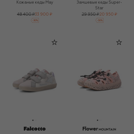
Кожаные кеды May
Замшевые кеды Super-
Star
48 400 ₽
33 900 ₽
29 950 ₽
20 950 ₽
-
30
%
-
30
%