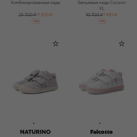
Комбинированные кеды
Замшевые кеды Cocoon
VL
25 700 ₽
17 950 ₽
10 700 ₽
7 495 ₽
-
30
%
-
30
%