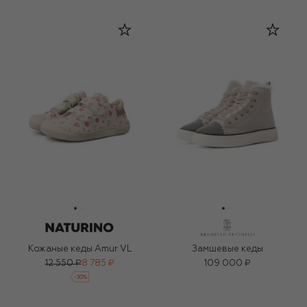
Кожаные кеды Amur VL
Замшевые кеды
12 550 ₽
8 785 ₽
109 000 ₽
-
30
%