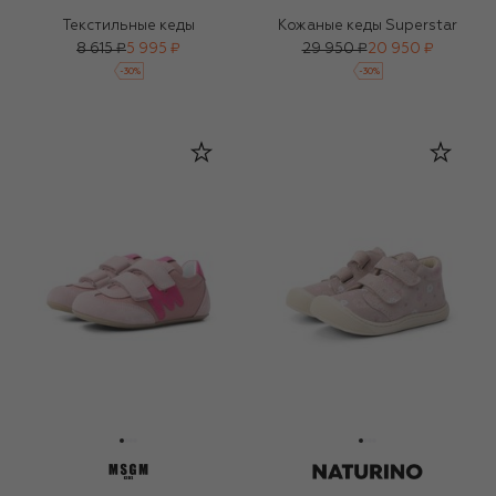
Текстильные кеды
Кожаные кеды Superstar
8 615 ₽
5 995 ₽
29 950 ₽
20 950 ₽
-
30
%
-
30
%