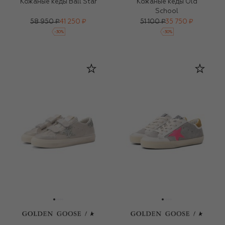
Кожаные кеды Ball Star
Кожаные кеды Old
School
58 950 ₽
41 250 ₽
51 100 ₽
35 750 ₽
-
30
%
-
30
%