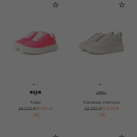
Кеды
Кожаные слипоны
24 250 ₽
16 950 ₽
22 250 ₽
15 600 ₽
-
30
%
-
30
%