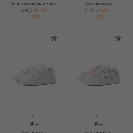
Замшевые кеды Amur VL
Кожаные кеды
12 450 ₽
8 715 ₽
13 150 ₽
9 205 ₽
-
30
%
-
30
%