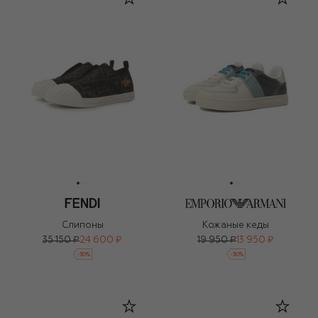
Слипоны
Кожаные кеды
35 150 ₽
24 600 ₽
19 950 ₽
13 950 ₽
-
30
%
-
30
%