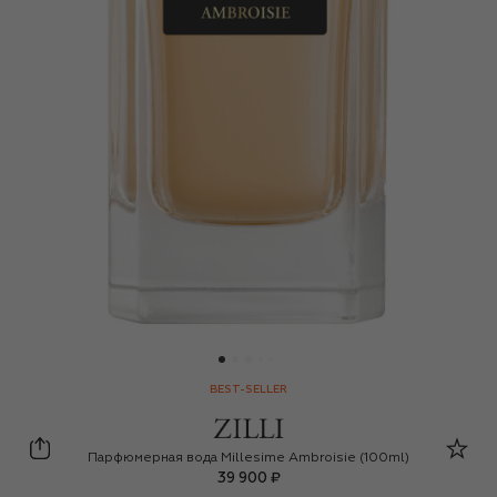
BEST-SELLER
Zilli
Парфюмерная вода Millesime Ambroisie (100ml)
39 900 ₽