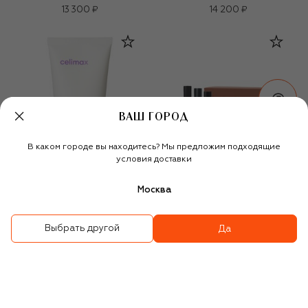
13 300 ₽
14 200 ₽
ВАШ ГОРОД
В каком городе вы находитесь? Мы предложим подходящие
условия доставки
Москва
CELIMAX
Пенка Derma Nature Relief
Парфюмерный набор
Выбрать другой
Да
Madecica pH Balancing Foam
Cashmere wood, tobacco,
(150ml)
leather/ Gentleman's/
Bouquet di gelsomino (3x15ml)
1 680 ₽
8 950 ₽