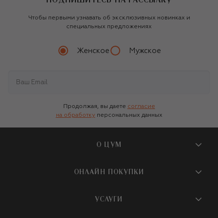
Чтобы первыми узнавать об эксклюзивных новинках и
специальных предложениях
Женское
Мужское
Продолжая, вы даете
согласие
на обработку
персональных данных
О ЦУМ
О магазине
ОНЛАЙН ПОКУПКИ
Новости и события
Вопросы и ответы
УСЛУГИ
Бутики и ПВЗ ЦУМ
Мобильное приложение
Контакты