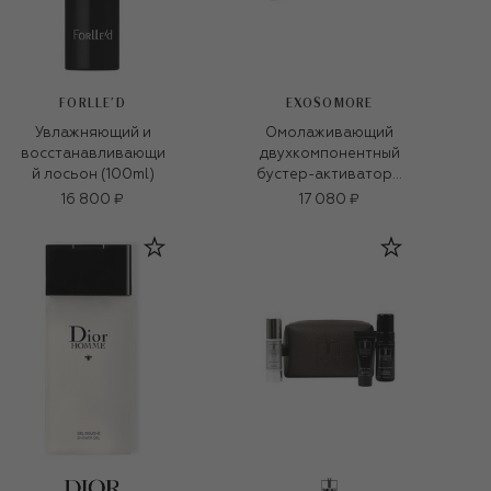
FORLLE'D
EXOSOMORE
Увлажняющий и
Омолаживающий
восстанавливающи
двухкомпонентный
й лосьон (100ml)
бустер-активатор с
экзосомами
16 800 ₽
17 080 ₽
(0.003g+9,5ml)