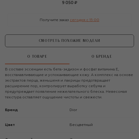
9 050 ₽
Получите заказ
сегодня c 15:00
СМОТРЕТЬ ПОХОЖИЕ МОДЕЛИ
О ТОВАРЕ
О БРЕНДЕ
В составе эссенции есть бета-экдизон и фосфат витамина Е,
восстанавливающие и успокаивающие кожу. А комплекс на основе
экстрактов перца, женьшеня и лакрицы предотвращает
расширение пор, контролирует выработку себума и
предупреждает появление нежелательного блеска. Невесомая
текстура оставляет ощущение чистоты и свежести.
Бренд
Dior
Цвет
Бесцветный