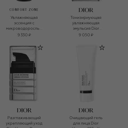
COMFORT ZONE
Увлажняющая
Тонизириующая
эссенция с
увлажняющая
микроводорослью
эмульсия Dior
Skin regimen (100ml)
Homme Dermo
9 330 ₽
9 050 ₽
System (50ml)
Разглаживающий
Очищающий гель
укрепляющий уход
для лица Dior