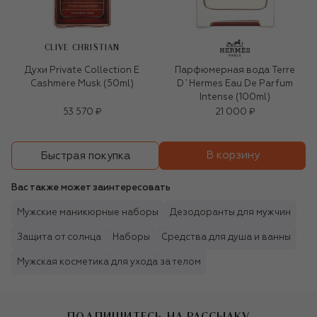
CLIVE CHRISTIAN
Духи Private Collection E
Парфюмерная вода Terre
Cashmere Musk (50ml)
D`Hermes Eau De Parfum
Intense (100ml)
53 570 ₽
21 000 ₽
В корзину
Быстрая покупка
Вас также может заинтересовать
Мужские маникюрные наборы
Дезодоранты для мужчин
Защита от солнца
Наборы
Средства для душа и ванны
Мужская косметика для ухода за телом
ПОДПИШИТЕСЬ НА РАССЫЛКУ