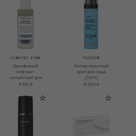
COMFORT ZONE
PLISSON
Двухфазный
Антивозрастной
лифтинг-
крем для лица
концентрат для
(50ml)
сияния Sublime skin
11 610 ₽
8 500 ₽
(30ml)