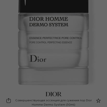
Dior
Совершенствующая эссенция для сужения пор Dior
Homme Dermo System (50ml)