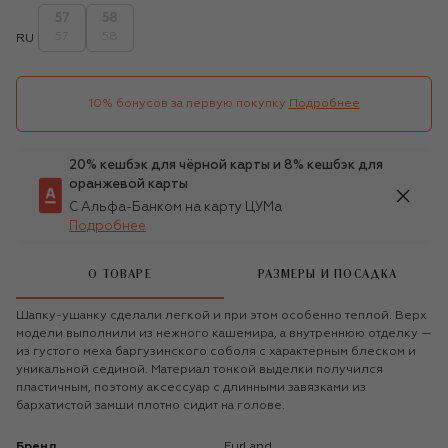
57
58
57
58
RU
10% бонусов за первую покупку
Подробнее
20% кешбэк для чёрной карты и 8% кешбэк для
оранжевой карты
С Альфа-Банком на карту ЦУМа
Подробнее
О ТОВАРЕ
РАЗМЕРЫ И ПОСАДКА
Шапку-ушанку сделали легкой и при этом особенно теплой. Верх
модели выполнили из нежного кашемира, а внутреннюю отделку —
из густого меха баргузинского соболя с характерным блеском и
уникальной сединой. Материал тонкой выделки получился
пластичным, поэтому аксессуар с длинными завязками из
бархатистой замши плотно сидит на голове.
Бренд
FurLand