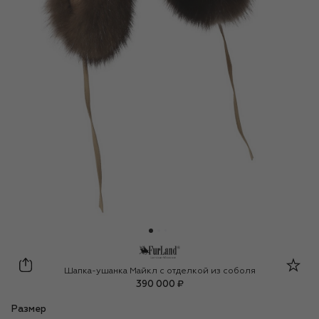
FurLand
Шапка-ушанка Майкл с отделкой из соболя
390 000 ₽
Размер