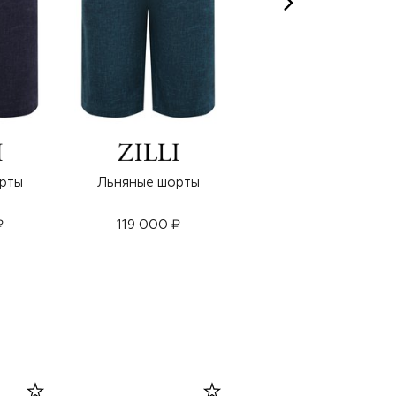
рты
Льняные шорты
Шерстяные шорты
₽
119 000 ₽
135 500 ₽
94 850 ₽
-
30
%