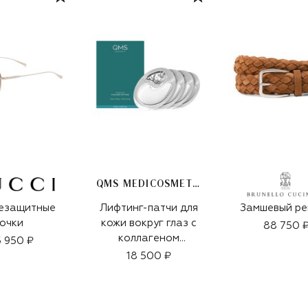
QMS MEDICOSMETICS
езащитные
Лифтинг-патчи для
Замшевый ре
очки
кожи вокруг глаз с
88 750 
коллагеном
 950 ₽
(4x3,3ml)
18 500 ₽