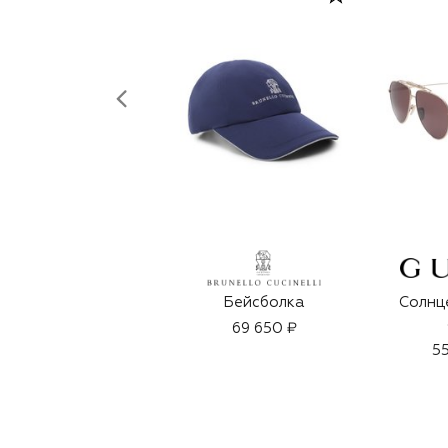
Бейсболка
Солнц
69 650 ₽
55