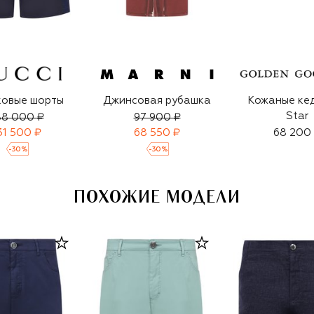
ковые шорты
Джинсовая рубашка
Кожаные кед
Star
88 000 ₽
97 900 ₽
31 500 ₽
68 550 ₽
68 200
-
30
%
-
30
%
ПОХОЖИЕ МОДЕЛИ