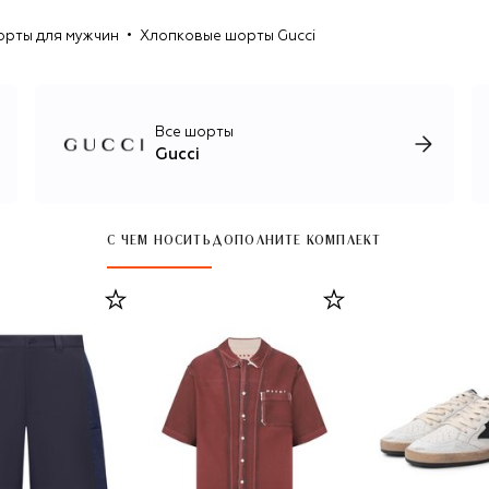
развития, что никак не влияет на выпуск основных
рты для мужчин
Хлопковые шорты Gucci
коллекций: мужской, женской и детской, ювелирной,
интерьерной и парфюмерно-косметической, каждая из
которых воплощает непревзойденное итальянское
качество. В марте 2025-го новым креативным
директором бренда был назначен Демна Гвасалия.
Все шорты
Gucci
С ЧЕМ НОСИТЬ
ДОПОЛНИТЕ КОМПЛЕКТ