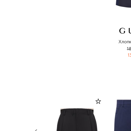
Хлоп
1
1