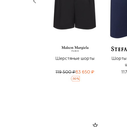
Шерстяные шорты
Шорты 
119 500 ₽
83 650 ₽
11
-
30
%