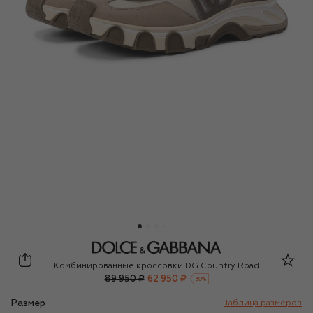
Dolce & Gabbana
Комбинированные кроссовки DG Country Road
89 950 ₽
62 950 ₽
-
30
%
Размер
Таблица размеров