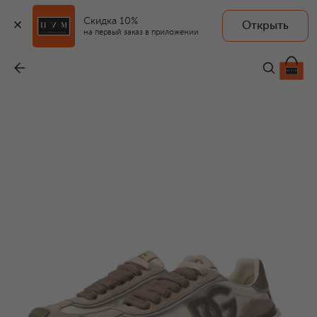
Скидка 10%
Открыть
на первый заказ в приложении
Комбинированные кроссовки DG Country Road
-
62 950 ₽