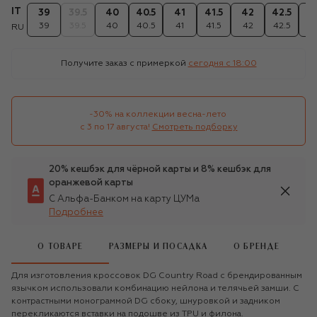
IT
39
39.5
40
40.5
41
41.5
42
42.5
4
39
39.5
40
40.5
41
41.5
42
42.5
4
RU
Получите заказ с примеркой
сегодня c 18:00
-30% на коллекции весна-лето 

с 3 по 17 августа!
Смотреть подборку
20% кешбэк для чёрной карты и 8% кешбэк для
оранжевой карты
С Альфа-Банком на карту ЦУМа
Подробнее
О ТОВАРЕ
РАЗМЕРЫ И ПОСАДКА
О БРЕНДЕ
Для изготовления кроссовок DG Country Road с брендированным
язычком использовали комбинацию нейлона и телячьей замши. С
контрастными монограммой DG сбоку, шнуровкой и задником
перекликаются вставки на подошве из TPU и филона.