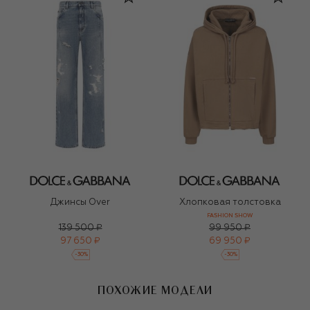
Джинсы Over
Хлопковая толстовка
FASHION SHOW
139 500 ₽
99 950 ₽
97 650 ₽
69 950 ₽
-
30
%
-
30
%
ПОХОЖИЕ МОДЕЛИ