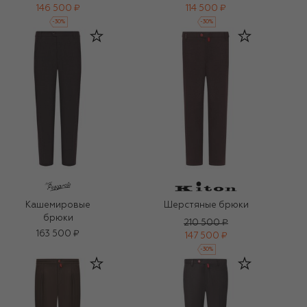
146 500 ₽
114 500 ₽
-
30
%
-
30
%
Кашемировые
Шерстяные брюки
брюки
210 500 ₽
163 500 ₽
147 500 ₽
-
30
%