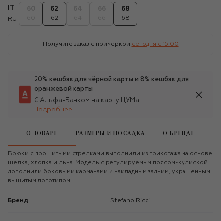
IT
60
62
64
66
68
60
62
64
66
68
RU
Получите заказ с примеркой
сегодня c 15:00
20% кешбэк для чёрной карты и 8% кешбэк для
оранжевой карты
С Альфа-Банком на карту ЦУМа
Подробнее
О ТОВАРЕ
РАЗМЕРЫ И ПОСАДКА
О БРЕНДЕ
Брюки с прошитыми стрелками выполнили из трикотажа на основе
шелка, хлопка и льна. Модель с регулируемым поясом-кулиской
дополнили боковыми карманами и накладным задним, украшенным
вышитым логотипом.
Бренд
Stefano Ricci