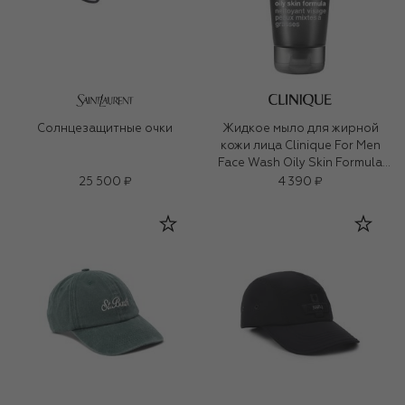
Солнцезащитные очки
Жидкое мыло для жирной
кожи лица Clinique For Men
Face Wash Oily Skin Formula
(200ml)
25 500 ₽
4 390 ₽