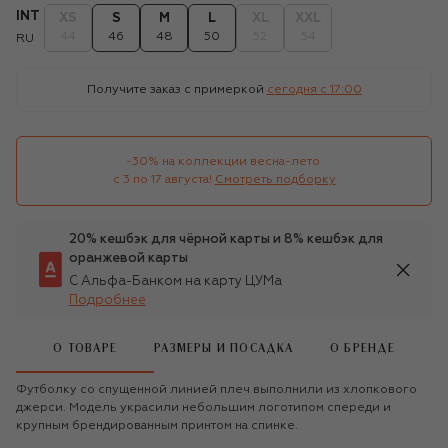
INT
XS
S
M
L
XL
XXL
44
46
48
50
52
54
RU
Получите заказ с примеркой
сегодня c 17:00
-30% на коллекции весна-лето 

с 3 по 17 августа!
Смотреть подборку
20% кешбэк для чёрной карты и 8% кешбэк для
оранжевой карты
С Альфа-Банком на карту ЦУМа
Подробнее
О ТОВАРЕ
РАЗМЕРЫ И ПОСАДКА
О БРЕНДЕ
Футболку со спущенной линией плеч выполнили из хлопкового
джерси. Модель украсили небольшим логотипом спереди и
крупным брендированным принтом на спинке.