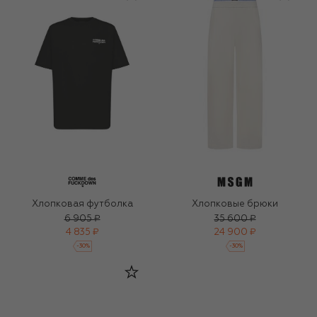
Хлопковая футболка
Хлопковые брюки
6 905 ₽
35 600 ₽
4 835 ₽
24 900 ₽
-
30
%
-
30
%