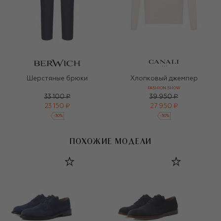
Шерстяные брюки
Хлопковый джемпер
FASHION SHOW
33 100 ₽
39 950 ₽
23 150 ₽
27 950 ₽
-
30
%
-
30
%
ПОХОЖИЕ МОДЕЛИ