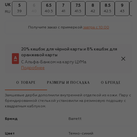
UK
5
6
6.5
7
7.5
8
8.5
9
9
39
40
40.5
41
41.5
42
42.5
43
43
RU
Получите заказ с примеркой
завтра c 10:00
20% кешбэк для чёрной карты и 8% кешбэк для
оранжевой карты
С Альфа-Банком на карту ЦУМа
Подробнее
О ТОВАРЕ
РАЗМЕРЫ И ПОСАДКА
О БРЕНДЕ
Замшевые дерби дополнили внутренней отделкой из кожи. Пару с
брендированной стелькой установили на резиновую подошву с
квадратным каблуком.
Бренд
Barrett
Цвет
Темно-синий