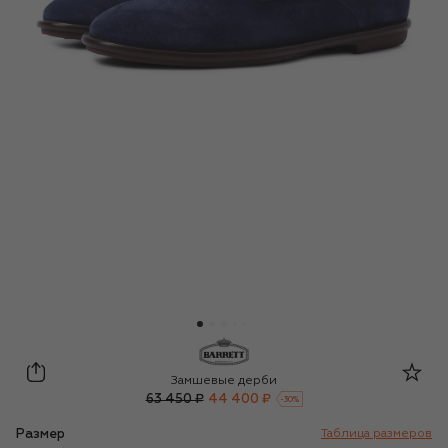
Barrett
Замшевые дерби
63 450 ₽
44 400 ₽
-
30
%
Размер
Таблица размеров