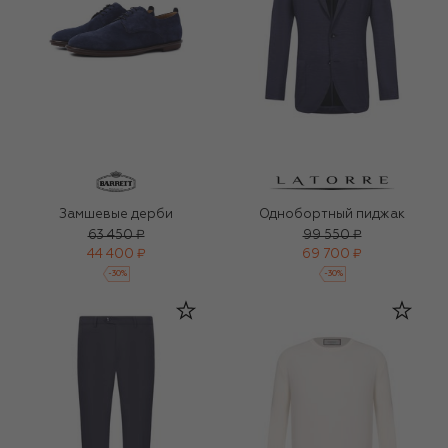
Замшевые дерби
Однобортный пиджак
63 450 ₽
99 550 ₽
44 400 ₽
69 700 ₽
-
30
%
-
30
%