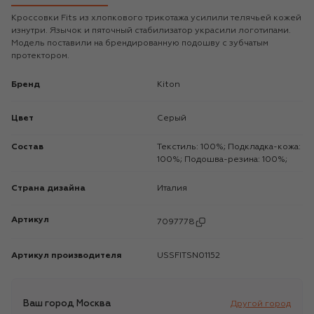
Кроссовки Fits из хлопкового трикотажа усилили телячьей кожей
изнутри. Язычок и пяточный стабилизатор украсили логотипами.
Модель поставили на брендированную подошву с зубчатым
протектором.
Бренд
Kiton
Цвет
Серый
Состав
Текстиль: 100%; Подкладка-кожа:
100%; Подошва-резина: 100%;
Страна дизайна
Италия
Артикул
7097778
Артикул производителя
USSFITSN01152
Ваш город
Москва
Другой город