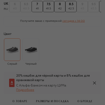
UK
6
6.5
7
7.5
8
8.5
9
9.5
1
40
40.5
41
41.5
42
42.5
43
43.5
4
RU
Получите заказ с примеркой
сегодня c 14:00
Цвет
Серый
Черный
20% кешбэк для чёрной карты и 8% кешбэк для
оранжевой карты
С Альфа-Банком на карту ЦУМа
Подробнее
О ТОВАРЕ
РАЗМЕРЫ И ПОСАДКА
О БРЕНДЕ