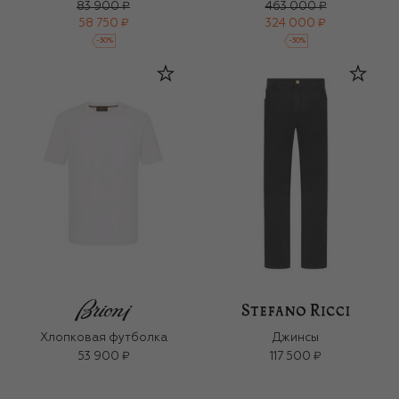
83 900 ₽
463 000 ₽
58 750 ₽
324 000 ₽
-
30
%
-
30
%
Хлопковая футболка
Джинсы
53 900 ₽
117 500 ₽