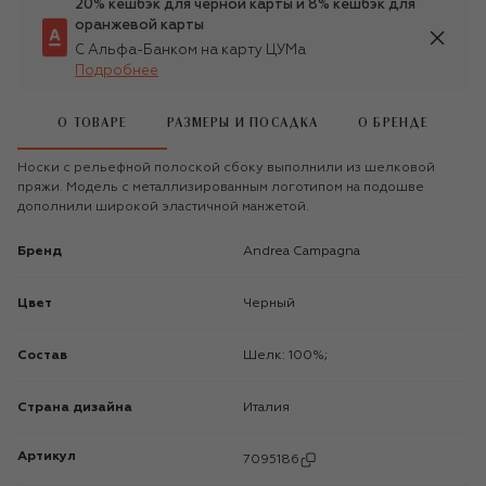
20% кешбэк для чёрной карты и 8% кешбэк для
оранжевой карты
С Альфа-Банком на карту ЦУМа
Подробнее
О ТОВАРЕ
РАЗМЕРЫ И ПОСАДКА
О БРЕНДЕ
Носки с рельефной полоской сбоку выполнили из шелковой
пряжи. Модель с металлизированным логотипом на подошве
дополнили широкой эластичной манжетой.
Бренд
Andrea Campagna
Цвет
Черный
Состав
Шелк: 100%;
Страна дизайна
Италия
Артикул
7095186