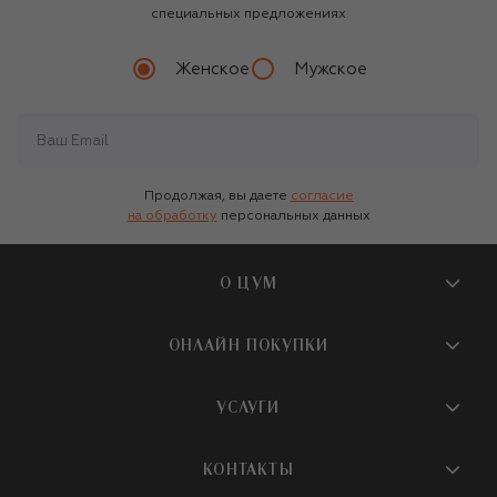
специальных предложениях
Женское
Мужское
Продолжая, вы даете
согласие
на обработку
персональных данных
О ЦУМ
О магазине
ОНЛАЙН ПОКУПКИ
Новости и события
Вопросы и ответы
УСЛУГИ
Бутики и ПВЗ ЦУМ
Мобильное приложение
Контакты
Шопинг-сервисы
КОНТАКТЫ
Доставка
Наша история
Шопинг со стилистом ЦУМ