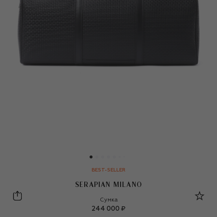
BEST-SELLER
SERAPIAN MILANO
Serapian Milano
Сумка
244 000 ₽