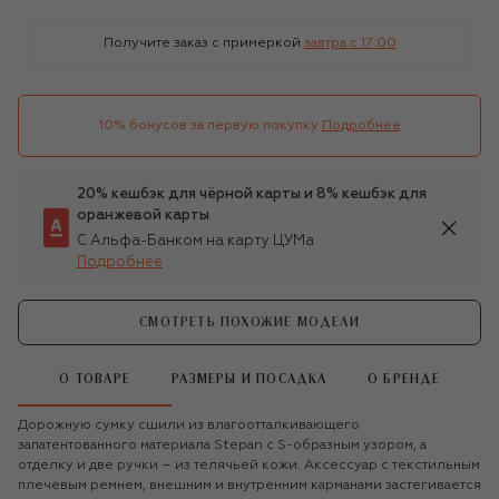
Получите заказ с примеркой
завтра c 17:00
10% бонусов за первую покупку
Подробнее
20% кешбэк для чёрной карты и 8% кешбэк для
оранжевой карты
С Альфа-Банком на карту ЦУМа
Подробнее
СМОТРЕТЬ ПОХОЖИЕ МОДЕЛИ
О ТОВАРЕ
РАЗМЕРЫ И ПОСАДКА
О БРЕНДЕ
Дорожную сумку сшили из влагоотталкивающего
запатентованного материала Stepan с S-образным узором, а
отделку и две ручки – из телячьей кожи. Аксессуар с текстильным
плечевым ремнем, внешним и внутренним карманами застегивается