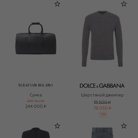
SERAPIAN MILANO
Сумка
Шерстяной джемпер
BEST-SELLER
111 500 ₽
244 000 ₽
78 050 ₽
-
30
%