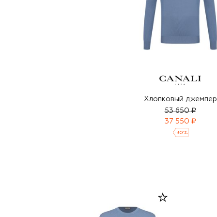
Хлопковый джемпер
53 650 ₽
37 550 ₽
-
30
%