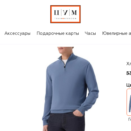
Аксессуары
Подарочные карты
Часы
Ювелирные а
Ca
Х
5
Ц
Г