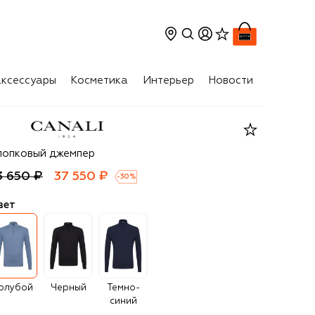
ксессуары
Косметика
Интерьер
Новости
nali
лопковый джемпер
3 650 ₽
37 550 ₽
-
30
%
вет
олубой
Черный
Темно-
синий