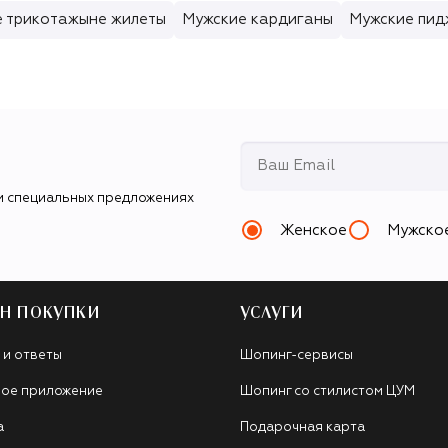
 трикотажыне жилеты
Мужские кардиганы
Мужские пид
и специальных предложениях
Женское
Мужско
Н ПОКУПКИ
УСЛУГИ
 и ответы
Шопинг-сервисы
ое приложение
Шопинг со стилистом ЦУМ
а
Подарочная карта