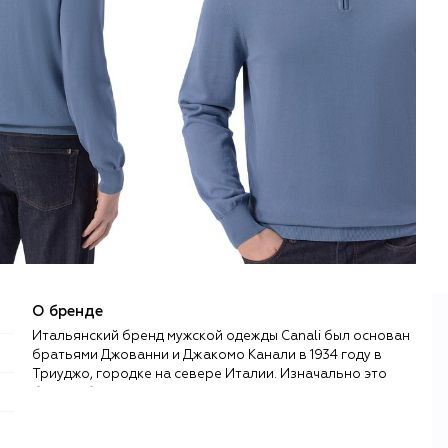
О бренде
Итальянский бренд мужской одежды Canali был основан
братьями Джованни и Джакомо Канали в 1934 году в
Триуджо, городке на севере Италии. Изначально это
была небольшая мастерская по пошиву одежды и
костюмов на заказ, однако в 1970-х годах компания
переключила внимание на создание готовой одежды,