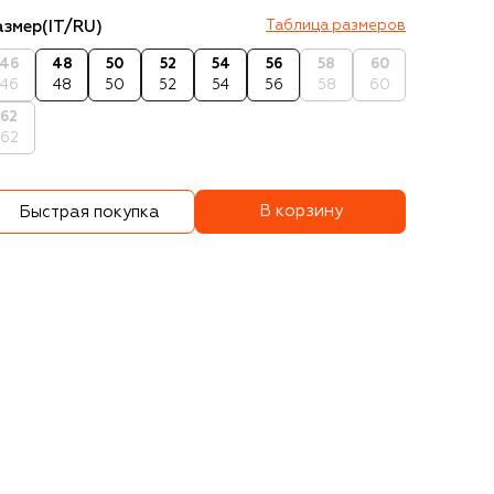
азмер
(IT/RU)
Таблица размеров
46
48
50
52
54
56
58
60
46
48
50
52
54
56
58
60
62
62
В корзину
Быстрая покупка