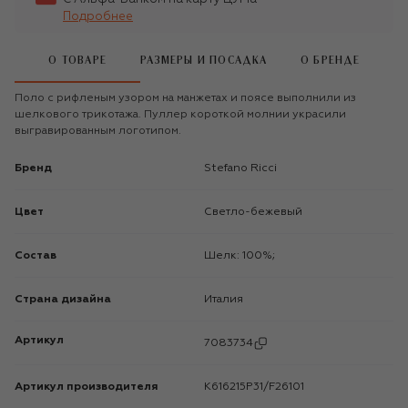
Подробнее
О ТОВАРЕ
РАЗМЕРЫ И ПОСАДКА
О БРЕНДЕ
Поло с рифленым узором на манжетах и поясе выполнили из
шелкового трикотажа. Пуллер короткой молнии украсили
выгравированным логотипом.
Бренд
Stefano Ricci
Цвет
Светло-бежевый
Состав
Шелк: 100%;
Страна дизайна
Италия
Артикул
7083734
Артикул производителя
K616215P31/F26101