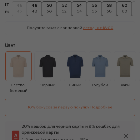
IT
46
48
50
52
54
56
58
60
6
46
48
50
52
54
56
58
60
6
RU
Получите заказ с примеркой
сегодня c 18:00
Цвет
Светло-
Черный
Синий
Голубой
Хаки
бежевый
10% бонусов за первую покупку
Подробнее
20% кешбэк для чёрной карты и 8% кешбэк для
оранжевой карты
С Альфа-Банком на карту ЦУМа