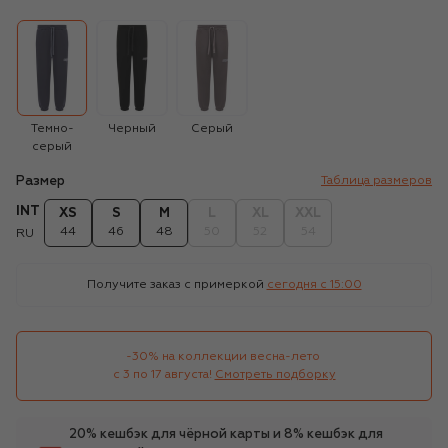
Темно-
Черный
Серый
серый
Размер
Таблица размеров
INT
XS
S
M
L
XL
XXL
44
46
48
50
52
54
RU
Получите заказ с примеркой
сегодня c 15:00
-30% на коллекции весна-лето 

с 3 по 17 августа!
Смотреть подборку
20% кешбэк для чёрной карты и 8% кешбэк для