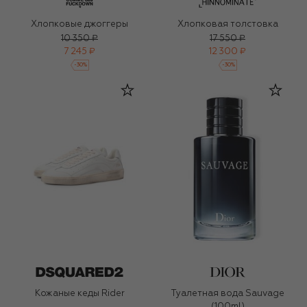
Хлопковые джоггеры
Хлопковая толстовка
10 350 ₽
17 550 ₽
7 245 ₽
12 300 ₽
-
30
%
-
30
%
Кожаные кеды Rider
Туалетная вода Sauvage
(100ml)