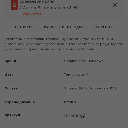
оранжевой карты
С Альфа-Банком на карту ЦУМа
Подробнее
О ТОВАРЕ
РАЗМЕРЫ И ПОСАДКА
О БРЕНДЕ
Джоггеры с эластичным поясом-кулиской и тремя карманами
выполнили из хлопка с добавлением полиэстера. Спереди модель
украсили контрастным вышитым логотипом бренда.
Бренд
Comme des Fuckdown
Цвет
Темно-серый
Состав
Хлопок: 90%; Полиэстер: 10%;
Страна дизайна
Италия
Артикул
7070080