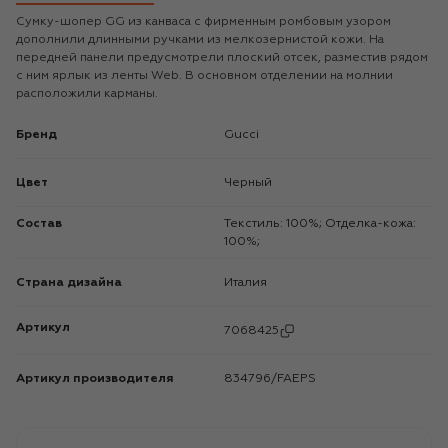
Сумку-шопер GG из канваса с фирменным ромбовым узором
дополнили длинными ручками из мелкозернистой кожи. На
передней панели предусмотрели плоский отсек, разместив рядом
с ним ярлык из ленты Web. В основном отделении на молнии
расположили карманы.
Бренд
Gucci
Цвет
Черный
Состав
Текстиль: 100%; Отделка-кожа:
100%;
Страна дизайна
Италия
Артикул
7068425
Артикул производителя
834796/FAEPS