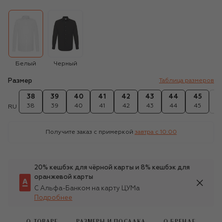
Белый
Черный
Размер
Таблица размеров
38
39
40
41
42
43
44
45
4
38
39
40
41
42
43
44
45
4
RU
Получите заказ с примеркой
завтра c 10:00
20% кешбэк для чёрной карты и 8% кешбэк для
оранжевой карты
С Альфа-Банком на карту ЦУМа
Подробнее
О ТОВАРЕ
РАЗМЕРЫ И ПОСАДКА
О БРЕНДЕ