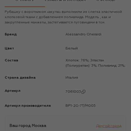
Рубашку с воротником «акула» выполнили из слегка эластичной
хлопковой ткани с добавлением полиамида. Модель , как и
закругленные манжеты, застегивается пуговицами в тон.
Бренд
Alessandro Gherardi
Цвет
Белый
Состав
Хлопок: 76%; Эластан
(Полиуретан): 3%; Полиамид: 21%;
Страна дизайна
Италия
Артикул
7061003
Артикул производителя
BP1-2G-7T/M005
Ваш город
Москва
Другой город