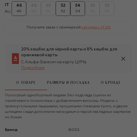
IT
46
48
50
52
54
56
58
46
48
50
52
54
56
58
RU
Получите заказ с примеркой
сегодня c 17:00
20% кешбэк для чёрной карты и 8% кешбэк для
оранжевой карты
С Альфа-Банком на карту ЦУМа
Подробнее
О ТОВАРЕ
РАЗМЕРЫ И ПОСАДКА
О БРЕНДЕ
Полосатый однобортный пиджак без подклада сшили из
стрейчевого полиэстера с добавлением вискозы. Модель с
прямоугольными лацканами, прошитыми стежками пунто, и двумя
шлицами сзади дополнили нагрудным и парой накладных карманов
по бокам.
Бренд
BOSS