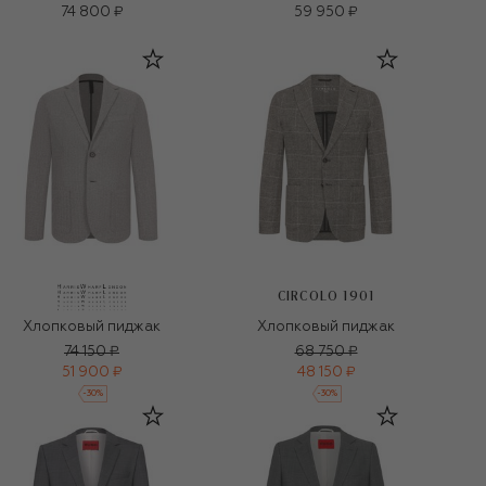
74 800 ₽
59 950 ₽
CIRCOLO 1901
Хлопковый пиджак
Хлопковый пиджак
74 150 ₽
68 750 ₽
51 900 ₽
48 150 ₽
-
30
%
-
30
%