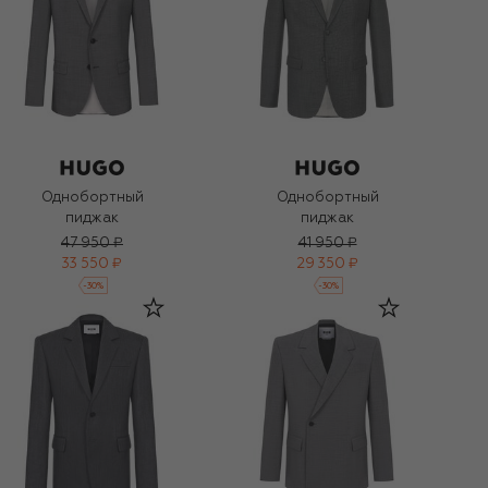
Однобортный
Однобортный
пиджак
пиджак
47 950 ₽
41 950 ₽
33 550 ₽
29 350 ₽
-
30
%
-
30
%