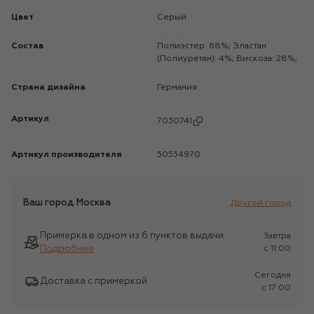
Цвет
Серый
Состав
Полиэстер: 68%; Эластан
(Полиуретан): 4%; Вискоза: 28%;
Страна дизайна
Германия
Артикул
7030741
Артикул производителя
50534970
Ваш город
Москва
Другой город
Примерка в одном из 6 пунктов выдачи
Завтра
Подробнее
c 11:00
Сегодня
Доставка с примеркой
c 17:00