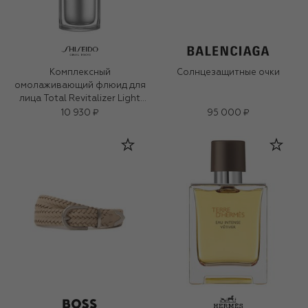
Комплексный
Солнцезащитные очки
омолаживающий флюид для
лица Total Revitalizer Light
Fluid (70ml)
10 930 ₽
95 000 ₽