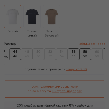
Белый
Темно-
Темно-
синий
бежевый
Размер
Таблица размеров
IT
46
48
50
52
54
56
58
60
6
46
48
50
52
54
56
58
60
6
RU
Получите заказ с примеркой
завтра c 10:00
-30% на коллекции весна-лето 

с 3 по 17 августа!
Смотреть подборку
20% кешбэк для чёрной карты и 8% кешбэк для