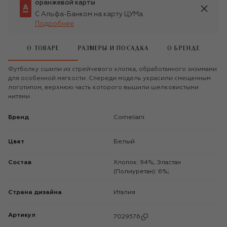
оранжевой карты
С Альфа-Банком на карту ЦУМа
Подробнее
О ТОВАРЕ
РАЗМЕРЫ И ПОСАДКА
О БРЕНДЕ
Футболку сшили из стрейчевого хлопка, обработанного энзимами
для особенной мягкости. Спереди модель украсили смещенным
логотипом, верхнюю часть которого вышили шелковистыми
нитями.
Бренд
Corneliani
Цвет
Белый
Состав
Хлопок: 94%; Эластан
(Полиуретан): 6%;
Страна дизайна
Италия
Артикул
7029576