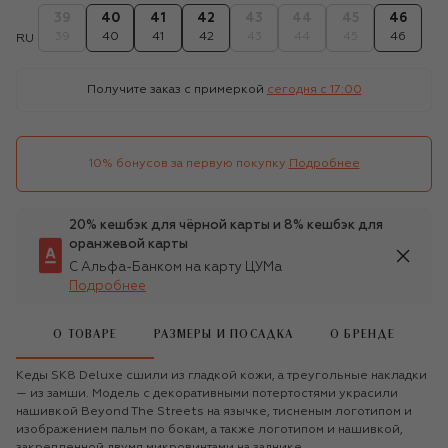
39
40
41
42
43
44
45
46
39
40
41
42
43
44
45
46
RU
Получите заказ с примеркой
сегодня c 17:00
10% бонусов за первую покупку
Подробнее
20% кешбэк для чёрной карты и 8% кешбэк для
оранжевой карты
С Альфа-Банком на карту ЦУМа
Подробнее
О ТОВАРЕ
РАЗМЕРЫ И ПОСАДКА
О БРЕНДЕ
Кеды SK8 Deluxe сшили из гладкой кожи, а треугольные накладки
— из замши. Модель с декоративными потертостями украсили
нашивкой Beyond The Streets на язычке, тисненым логотипом и
изображением пальм по бокам, а также логотипом и нашивкой,
закрепленной двумя микровинтами на заднике.