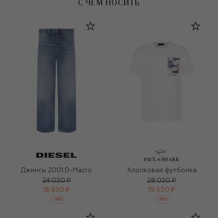
С ЧЕМ НОСИТЬ
Джинсы 2001 D-Macro
Хлопковая футболка
24 050 ₽
28 050 ₽
16 850 ₽
19 650 ₽
-
30
%
-
30
%