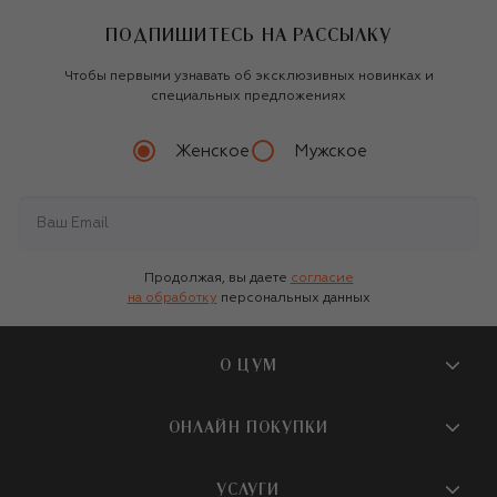
ПОДПИШИТЕСЬ НА РАССЫЛКУ
Чтобы первыми узнавать об эксклюзивных новинках и
специальных предложениях
Женское
Мужское
Продолжая, вы даете
согласие
на обработку
персональных данных
О ЦУМ
О магазине
ОНЛАЙН ПОКУПКИ
Новости и события
Вопросы и ответы
УСЛУГИ
Бутики и ПВЗ ЦУМ