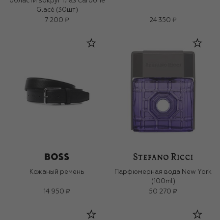
области вокруг глаз Carbone
Glacé (30шт)
7 200 ₽
24 350 ₽
Кожаный ремень
Парфюмерная вода New York
(100ml)
14 950 ₽
50 270 ₽