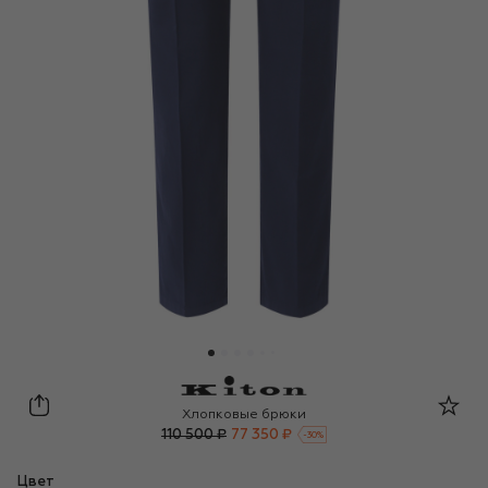
Kiton
Хлопковые брюки
110 500 ₽
77 350 ₽
-
30
%
Цвет