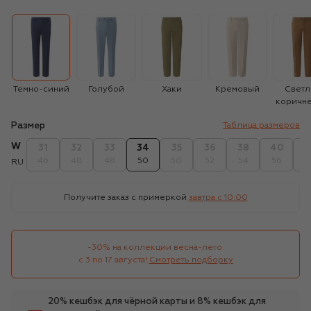
Темно-синий
Голубой
Хаки
Кремовый
Светл
коричн
Размер
Таблица размеров
W
31
32
33
34
35
36
38
40
4
46
48
48
50
50
52
54
56
5
RU
Получите заказ с примеркой
завтра c 10:00
-30% на коллекции весна-лето 

с 3 по 17 августа!
Смотреть подборку
20% кешбэк для чёрной карты и 8% кешбэк для