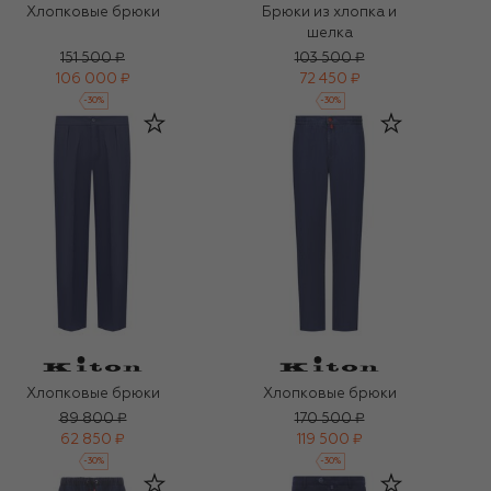
Хлопковые брюки
Брюки из хлопка и
шелка
151 500 ₽
103 500 ₽
106 000 ₽
72 450 ₽
-
30
%
-
30
%
Хлопковые брюки
Хлопковые брюки
89 800 ₽
170 500 ₽
62 850 ₽
119 500 ₽
-
30
%
-
30
%