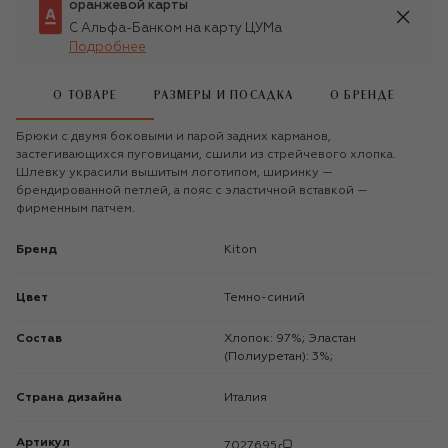
оранжевой карты
С Альфа-Банком на карту ЦУМа
Подробнее
О ТОВАРЕ
РАЗМЕРЫ И ПОСАДКА
О БРЕНДЕ
Брюки с двумя боковыми и парой задних карманов,
застегивающихся пуговицами, сшили из стрейчевого хлопка.
Шлевку украсили вышитым логотипом, ширинку —
брендированной петлей, а пояс с эластичной вставкой —
фирменным патчем.
Бренд
Kiton
Цвет
Темно-синий
Состав
Хлопок: 97%; Эластан
(Полиуретан): 3%;
Страна дизайна
Италия
Артикул
7027695