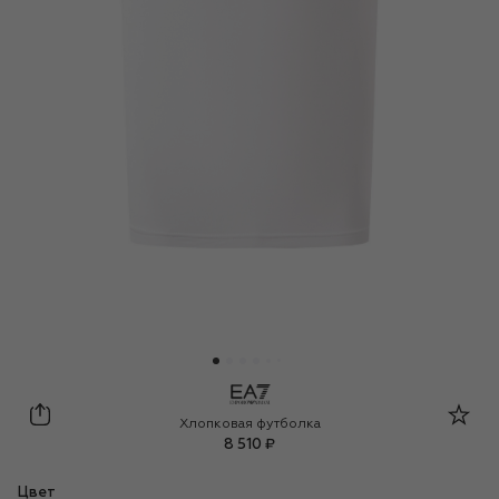
EA7
Хлопковая футболка
8 510 ₽
Цвет