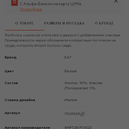
С Альфа-Банком на карту ЦУМа
Подробнее
О ТОВАРЕ
РАЗМЕРЫ И ПОСАДКА
О БРЕНДЕ
Футболку сшили из хлопкового джерси с добавлением эластана.
Принадлежность марке обозначили контрастным логотипом на
груди, которому вторят полосы сзади.
Бренд
EA7
Цвет
Белый
Состав
Хлопок: 95%; Эластан
(Полиуретан): 5%;
Страна дизайна
Италия
Артикул
7026926
Артикул производителя
8NPT26/PJVQZ