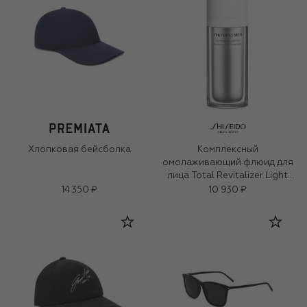
Хлопковая бейсболка
Комплексный
омолаживающий флюид для
лица Total Revitalizer Light
Fluid (70ml)
14 350 ₽
10 930 ₽