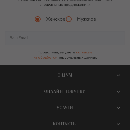
специальных предложениях
Женское
Мужское
Продолжая, вы даете
согласие
на обработку
персональных данных
О ЦУМ
О магазине
ОНЛАЙН ПОКУПКИ
Новости и события
Вопросы и ответы
УСЛУГИ
Бутики и ПВЗ ЦУМ
Мобильное приложение
Контакты
Шопинг-сервисы
КОНТАКТЫ
Доставка
Наша история