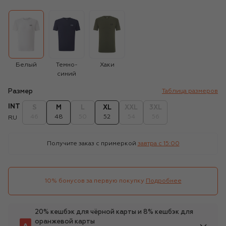
Белый
Темно-
Хаки
синий
Размер
Таблица размеров
INT
S
M
L
XL
XXL
3XL
46
48
50
52
54
56
RU
Получите заказ с примеркой
завтра c 15:00
10% бонусов за первую покупку
Подробнее
20% кешбэк для чёрной карты и 8% кешбэк для
оранжевой карты