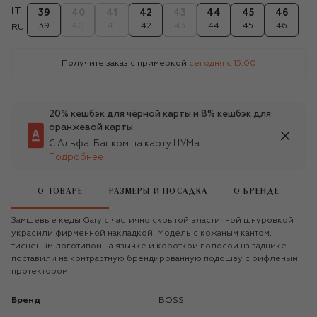
IT
39
40
41
42
43
44
45
46
39
40
41
42
43
44
45
46
RU
Получите заказ с примеркой
сегодня c 15:00
20% кешбэк для чёрной карты и 8% кешбэк для
оранжевой карты
С Альфа-Банком на карту ЦУМа
Подробнее
О ТОВАРЕ
РАЗМЕРЫ И ПОСАДКА
О БРЕНДЕ
Замшевые кеды Gary с частично скрытой эластичной шнуровкой
украсили фирменной накладкой. Модель с кожаным кантом,
тисненым логотипом на язычке и короткой полосой на заднике
поставили на контрастную брендированную подошву с рифленым
протектором.
Бренд
BOSS