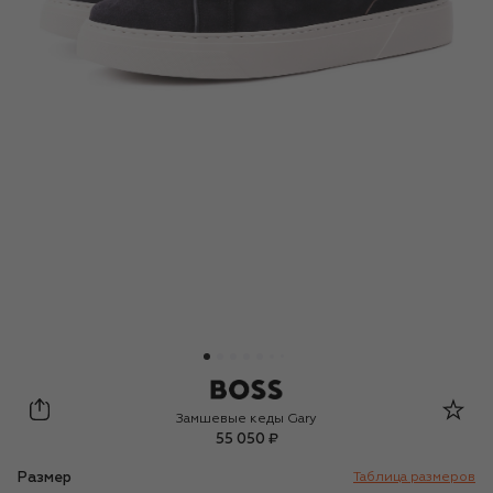
BOSS
Замшевые кеды Gary
55 050 ₽
Размер
Таблица размеров