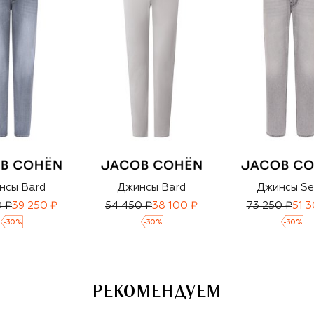
нсы Bard
Джинсы Bard
Джинсы S
0 ₽
39 250 ₽
54 450 ₽
38 100 ₽
73 250 ₽
51 
-
30
%
-
30
%
-
30
%
РЕКОМЕНДУЕМ