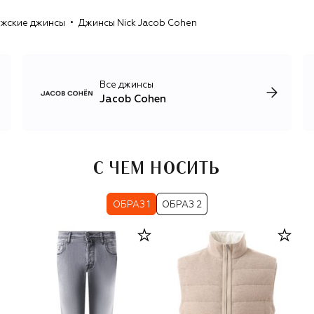
производством джинсов — в мужских и женских
жские джинсы
Джинсы Nick Jacob Cohen
коллекциях есть все для повседневного гардероба.
Все джинсы
Jacob Cohen
С ЧЕМ НОСИТЬ
ОБРАЗ 1
ОБРАЗ 2