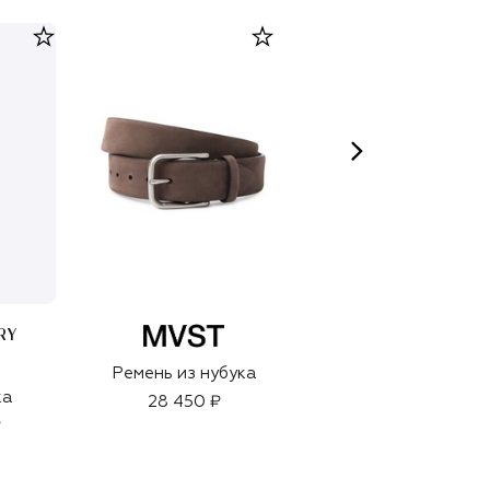
RY
CLIVE CHRISTIAN
Ремень из нубука
Духи Original
ка
Collection X
28 450 ₽
Masculine (50ml)
₽
47 850 ₽