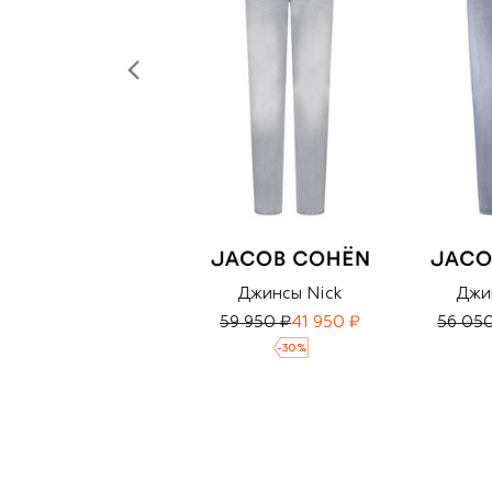
Джинсы Nick
Джи
59 950 ₽
41 950 ₽
56 05
-
30
%