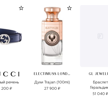
ELECTIMUSS LONDON
GL JEWEL
ый ремень
Духи Trajan (100ml)
Браслет
Геральди
 200 ₽
27 900 ₽
51 040 