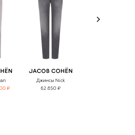
ean
Джинсы Nick
Джинсы Nick
300 ₽
62 850 ₽
58 450 ₽
40 900 ₽
-
30
%