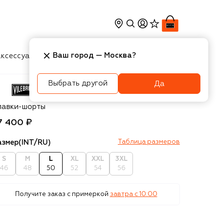
Ваш город —
Москва
?
ксессуары
Косметика
Интерьер
Новости
Выбрать другой
Да
lebrequin
лавки-шорты
7 400 ₽
азмер
(INT/RU)
Таблица размеров
S
M
L
XL
XXL
3XL
46
48
50
52
54
56
Получите заказ с примеркой
завтра c 10:00