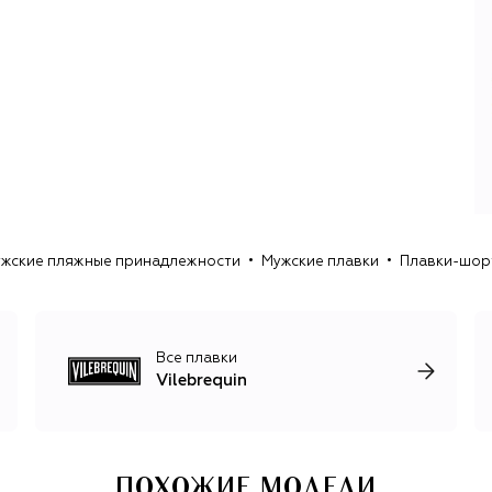
флуоресцентные или меняющие цвет при намокании. В
ассортименте также представлены пляжные аксессуары
и одежда из хлопка, льна, лиоцелла. Детские модели
позволяют составить family look.
жские пляжные принадлежности
Мужские плавки
Плавки-шорт
Все плавки
Vilebrequin
ПОХОЖИЕ МОДЕЛИ