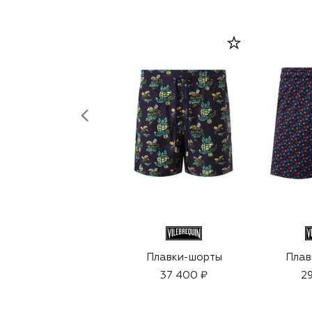
Плавки-шорты
Плав
37 400 ₽
29