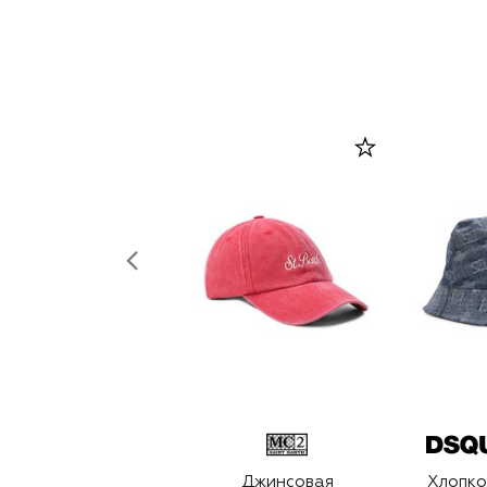
Джинсовая
Хлопко