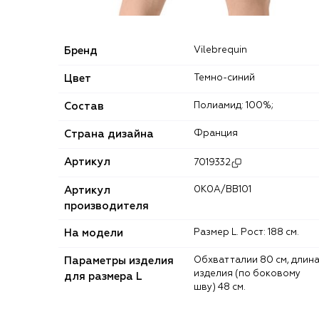
Бренд
Vilebrequin
Цвет
Темно-синий
Состав
Полиамид: 100%;
Страна дизайна
Франция
Артикул
7019332
Артикул
0K0A/BB101
производителя
На модели
Размер L. Рост: 188 см.
Параметры изделия
Обхват талии 80 см, длина
изделия (по боковому
для размера L
шву) 48 см.