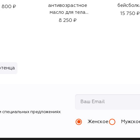
антивозрастное
бейсболк
 800 ₽
масло для тела
15 750 ₽
(100ml)
8 250 ₽
отенца
и специальных предложениях
Женское
Мужско