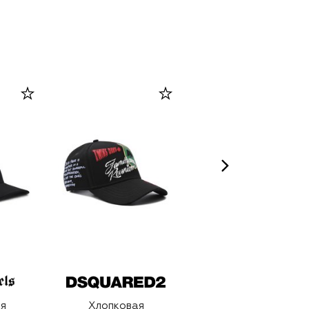
я
Хлопковая
Очищающий гель