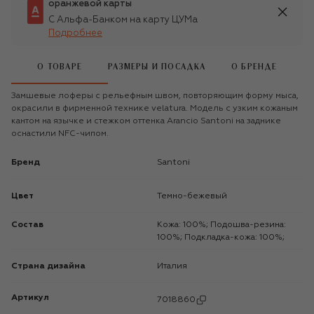
оранжевой карты
С Альфа-Банком на карту ЦУМа
Подробнее
О ТОВАРЕ
РАЗМЕРЫ И ПОСАДКА
О БРЕНДЕ
Замшевые лоферы с рельефным швом, повторяющим форму мыса,
окрасили в фирменной технике velatura. Модель с узким кожаным
кантом на язычке и стежком оттенка Arancio Santoni на заднике
оснастили NFC-чипом.
Бренд
Santoni
Цвет
Темно-бежевый
Состав
Кожа: 100%; Подошва-резина:
100%; Подкладка-кожа: 100%;
Страна дизайна
Италия
Артикул
7018860