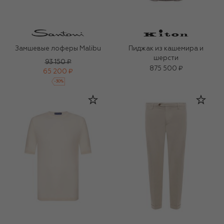
Замшевые лоферы Malibu
Пиджак из кашемира и
шерсти
93 150 ₽
875 500 ₽
65 200 ₽
-
30
%