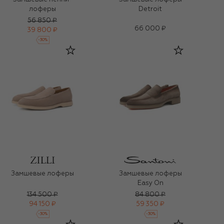
лоферы
Detroit
56 850 ₽
66 000 ₽
39 800 ₽
-
30
%
Замшевые лоферы
Замшевые лоферы
Easy On
134 500 ₽
84 800 ₽
94 150 ₽
59 350 ₽
-
30
%
-
30
%