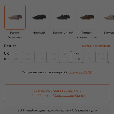
Темно-
Черный
Темно-синий
Темно-
Беже
бежевый
коричневый
Размер
Таблица размеров
UK
5
5.5
6
6.5
7
7.5
8
8.5
39
39.5
40
40.5
41
41.5
42
42.5
4
RU
Получите заказ с примеркой
сегодня c 18:00
-30% на коллекции весна-лето 

с 3 по 17 августа!
Смотреть подборку
20% кешбэк для чёрной карты и 8% кешбэк для