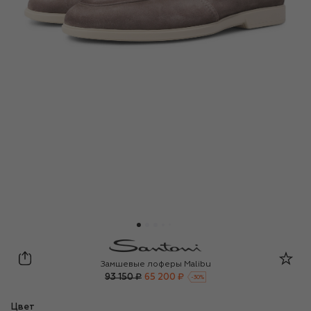
Santoni
Замшевые лоферы Malibu
93 150 ₽
65 200 ₽
-
30
%
Цвет