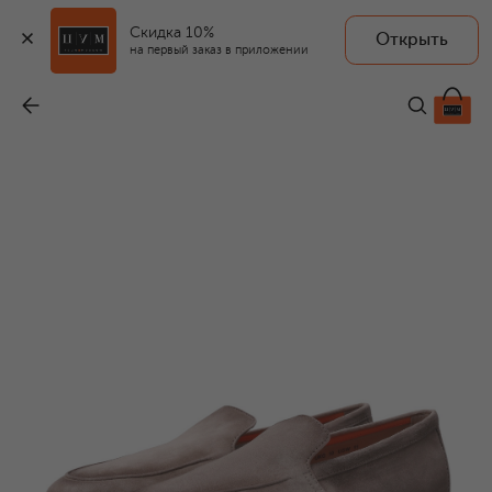
Скидка 10%
Открыть
на первый заказ в приложении
Замшевые лоферы Malibu
-
65 200 ₽