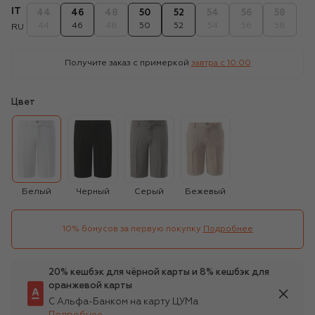
IT
44
46
48
50
52
54
56
58
44
46
48
50
52
54
56
58
RU
Получите заказ с примеркой
завтра c 10:00
Цвет
Белый
Черный
Серый
Бежевый
10% бонусов за первую покупку
Подробнее
20% кешбэк для чёрной карты и 8% кешбэк для
оранжевой карты
С Альфа-Банком на карту ЦУМа