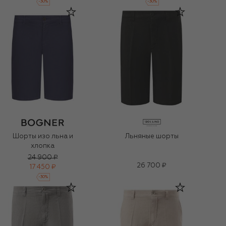
-
30
%
-
30
%
Шорты изо льна и
Льняные шорты
хлопка
24 900 ₽
26 700 ₽
17 450 ₽
-
30
%