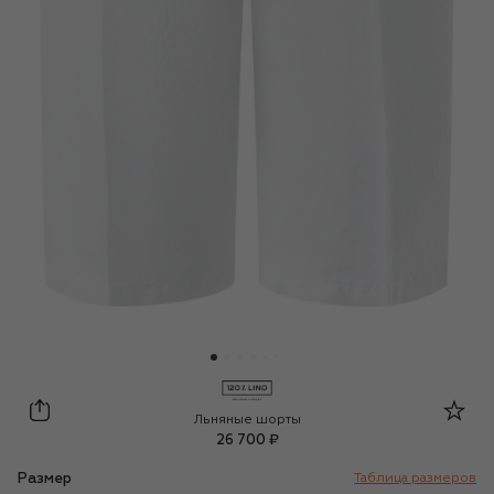
120% Lino
Льняные шорты
26 700 ₽
Размер
Таблица размеров