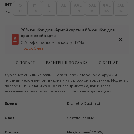
INT
S
M
L
XL
XXL
3XL
4XL
5XL
46
48
50
52
54
56
58
60
RU
20% кешбэк для чёрной карты и 8% кешбэк для
оранжевой карты
С Альфа-Банком на карту ЦУМа
Подробнее
О ТОВАРЕ
РАЗМЕРЫ И ПОСАДКА
О БРЕНДЕ
Дубленку сшили из овчины с замшевой стороной снаружи и
плотным мехом внутри, видимым на отложном воротнике. Модель с
поясом и манжетами из рифленого трикотажа, как и клапаны
накладных карманов, застегивается роговыми пуговицами.
Бренд
Brunello Cucinelli
Цвет
Светло-серый
Состав
Мех/овчина/: 100%;