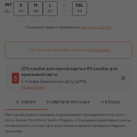
INT
S
M
L
XL
XXL
46
48
50
52
54
RU
Получите заказ с примеркой
сегодня c 20:00
10% бонусов за первую покупку
Подробнее
20% кешбэк для чёрной карты и 8% кешбэк для
оранжевой карты
С Альфа-Банком на карту ЦУМа
Подробнее
О ТОВАРЕ
РАЗМЕРЫ И ПОСАДКА
О БРЕНДЕ
Патч на нагрудном кармане подчеркивает принадлежность этого
поло линии Moschino Swim. Модель с боковыми разрезами сшили
из махрового хлопка. Для воротника и манжет выбрали гладкий
трикотаж.