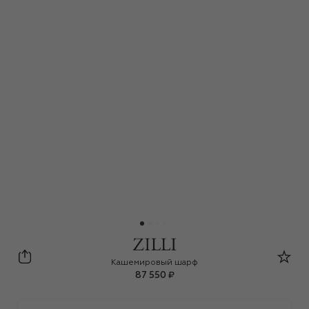
Zilli
Кашемировый шарф
87 550 ₽