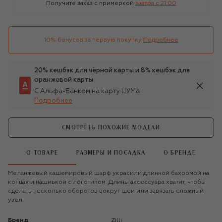
Получите заказ с примеркой
завтра c 21:00
10% бонусов за первую покупку
Подробнее
20% кешбэк для чёрной карты и 8% кешбэк для
оранжевой карты
С Альфа-Банком на карту ЦУМа
Подробнее
СМОТРЕТЬ ПОХОЖИЕ МОДЕЛИ
О ТОВАРЕ
РАЗМЕРЫ И ПОСАДКА
О БРЕНДЕ
Меланжевый кашемировый шарф украсили длинной бахромой на
концах и нашивкой с логотипом. Длины аксессуара хватит, чтобы
сделать несколько оборотов вокруг шеи или завязать сложный
узел.
Бренд
Zilli