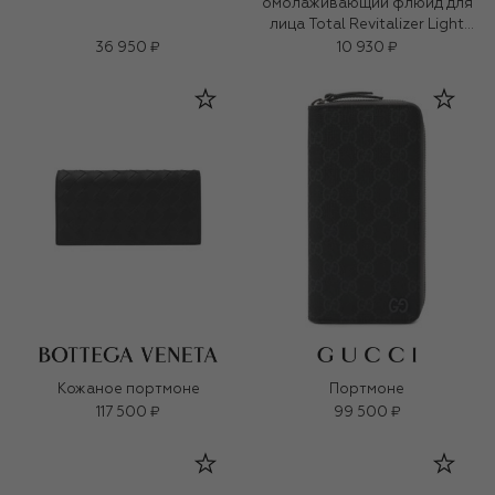
омолаживающий флюид для
лица Total Revitalizer Light
Fluid (70ml)
36 950 ₽
10 930 ₽
Кожаное портмоне
Портмоне
117 500 ₽
99 500 ₽