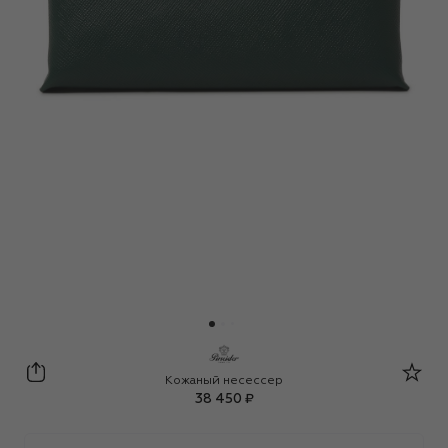
Pineider Firenze 1774
Кожаный несессер
38 450 ₽