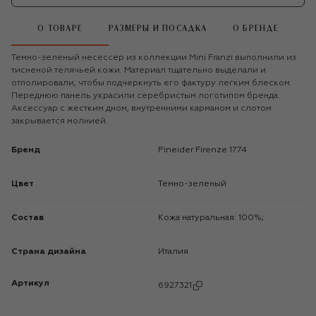
О ТОВАРЕ
РАЗМЕРЫ И ПОСАДКА
О БРЕНДЕ
Темно-зеленый несессер из коллекции Mini Franzi выполнили из
тисненой телячьей кожи. Материал тщательно выделали и
отполировали, чтобы подчеркнуть его фактуру легким блеском.
Переднюю панель украсили серебристым логотипом бренда.
Аксессуар с жестким дном, внутренними карманом и слотом
закрывается молнией.
Бренд
Pineider Firenze 1774
Цвет
Темно-зеленый
Состав
Кожа натуральная: 100%;
Страна дизайна
Италия
Артикул
6927321