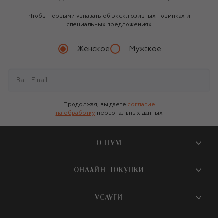
Чтобы первыми узнавать об эксклюзивных новинках и
специальных предложениях
Женское
Мужское
Продолжая, вы даете
согласие
на обработку
персональных данных
О ЦУМ
О магазине
ОНЛАЙН ПОКУПКИ
Новости и события
Вопросы и ответы
УСЛУГИ
Бутики и ПВЗ ЦУМ
Мобильное приложение
Контакты