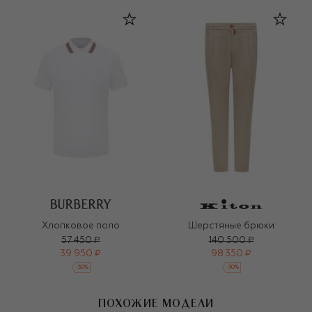
Хлопковое поло
Шерстяные брюки
57 450 ₽
140 500 ₽
39 950 ₽
98 350 ₽
-
30
%
-
30
%
ПОХОЖИЕ МОДЕЛИ