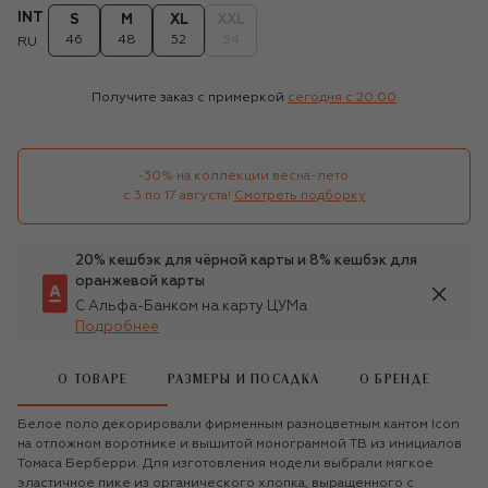
INT
S
M
XL
XXL
46
48
52
54
RU
Получите заказ с примеркой
сегодня c 20:00
-30% на коллекции весна-лето 

с 3 по 17 августа!
Смотреть подборку
20% кешбэк для чёрной карты и 8% кешбэк для
оранжевой карты
С Альфа-Банком на карту ЦУМа
Подробнее
О ТОВАРЕ
РАЗМЕРЫ И ПОСАДКА
О БРЕНДЕ
Белое поло декорировали фирменным разноцветным кантом Icon
на отложном воротнике и вышитой монограммой TB из инициалов
Томаса Берберри. Для изготовления модели выбрали мягкое
эластичное пике из органического хлопка, выращенного с