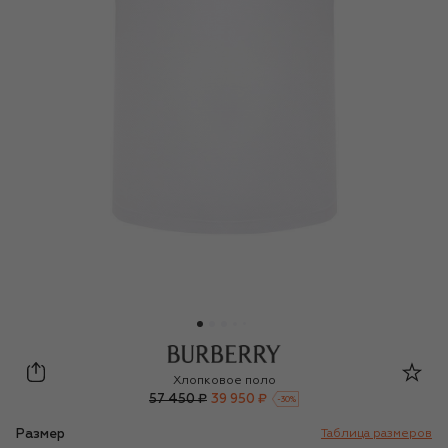
Burberry
Хлопковое поло
57 450 ₽
39 950 ₽
-
30
%
Размер
Таблица размеров