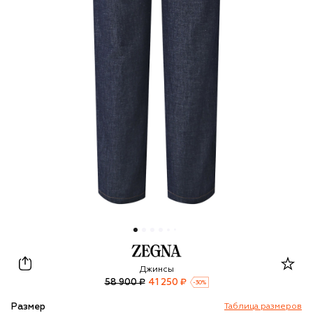
Zegna
Джинсы
58 900 ₽
41 250 ₽
-
30
%
Размер
Таблица размеров