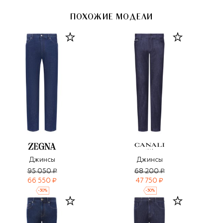
ПОХОЖИЕ МОДЕЛИ
Джинсы
Джинсы
95 050 ₽
68 200 ₽
66 550 ₽
47 750 ₽
-
30
%
-
30
%