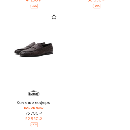
41 250 ₽
36 050 ₽
-
30
%
-
30
%
Кожаные лоферы
FASHION SHOW
75 700 ₽
52 950 ₽
-
30
%