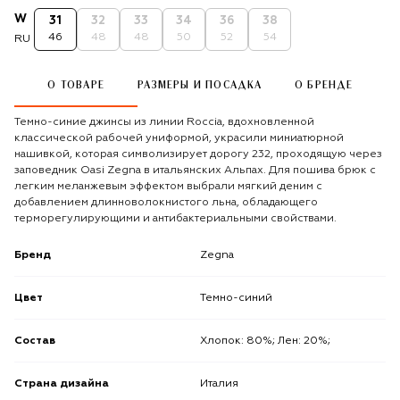
W
31
32
33
34
36
38
46
48
48
50
52
54
RU
О ТОВАРЕ
РАЗМЕРЫ И ПОСАДКА
О БРЕНДЕ
Темно-синие джинсы из линии Roccia, вдохновленной
классической рабочей униформой, украсили миниатюрной
нашивкой, которая символизирует дорогу 232, проходящую через
заповедник Oasi Zegna в итальянских Альпах. Для пошива брюк с
легким меланжевым эффектом выбрали мягкий деним с
добавлением длинноволокнистого льна, обладающего
терморегулирующими и антибактериальными свойствами.
Бренд
Zegna
Цвет
Темно-синий
Состав
Хлопок: 80%; Лен: 20%;
Страна дизайна
Италия