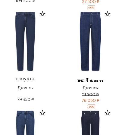
104 500 ₽
27 500 ₽
-
30
%
Джинсы
Джинсы
111 500 ₽
79 350 ₽
78 050 ₽
-
30
%