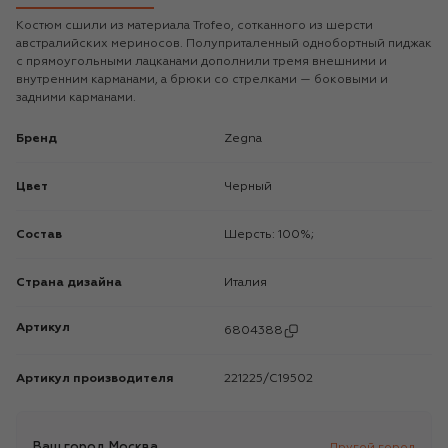
Костюм сшили из материала Trofeo, сотканного из шерсти
австралийских мериносов. Полуприталенный однобортный пиджак
с прямоугольными лацканами дополнили тремя внешними и
внутренним карманами, а брюки со стрелками — боковыми и
задними карманами.
Бренд
Zegna
Цвет
Черный
Состав
Шерсть: 100%;
Страна дизайна
Италия
Артикул
6804388
Артикул производителя
221225/C19502
Ваш город
Москва
Другой город