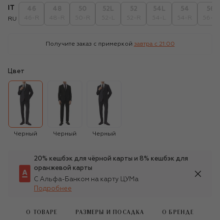
IT
46
48
50
52L
52
54L
54
56
46-R
48-R
50-R
52-L
52-R
54-L
54-R
56-R
RU
Получите заказ с примеркой
завтра c 21:00
Цвет
Черный
Черный
Черный
20% кешбэк для чёрной карты и 8% кешбэк для
оранжевой карты
С Альфа-Банком на карту ЦУМа
Подробнее
О ТОВАРЕ
РАЗМЕРЫ И ПОСАДКА
О БРЕНДЕ