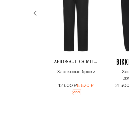
AERONAUTICA MILITARE
Хлопковые брюки
Хл
дж
12 600 ₽
8 820 ₽
21 300
-
30
%