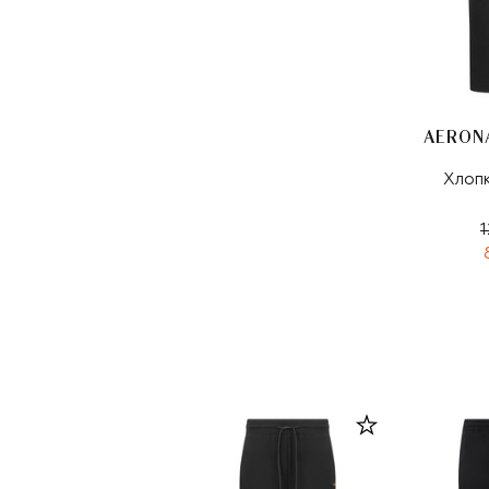
Хлоп
1