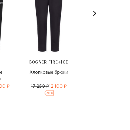
BOGNER FIRE+ICE
BOGNER FIRE+ICE
е
Хлопковые брюки
Брюки
ы
200 ₽
17 250 ₽
12 100 ₽
22 700 ₽
15 900 ₽
-
30
%
-
30
%