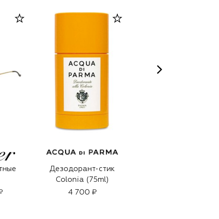
тные
Дезодорант-стик
Солнцезащитные
Colonia (75ml)
очки
₽
4 700 ₽
26 600 ₽