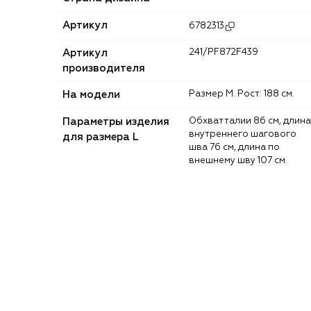
Артикул
6782313
Артикул
241/PF872F439
производителя
На модели
Размер M. Рост: 188 см.
Параметры изделия
Обхват талии 86 см, длина
внутреннего шагового
для размера L
шва 76 см, длина по
внешнему шву 107 см.