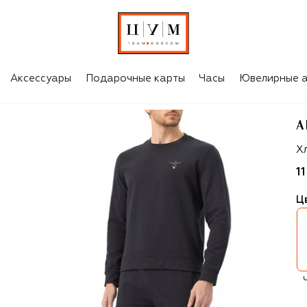
Аксессуары
Подарочные карты
Часы
Ювелирные а
A
Ae
Х
1
Ц