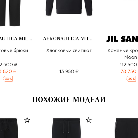
AERONAUTICA MILITARE
AERONAUTICA MILITARE
ковые брюки
Хлопковый свитшот
Кожаные кро
Moon
2 600 ₽
112 500
8 820 ₽
13 950 ₽
78 750
-
30
%
-
30
%
ПОХОЖИЕ МОДЕЛИ