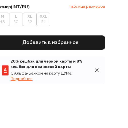
азмер
(INT/RU)
Таблица размеров
M
L
XL
XXL
48
50
52
54
Добавить в избранное
20% кешбэк для чёрной карты и 8%
кешбэк для оранжевой карты
С Альфа-Банком на карту ЦУМа
Подробнее