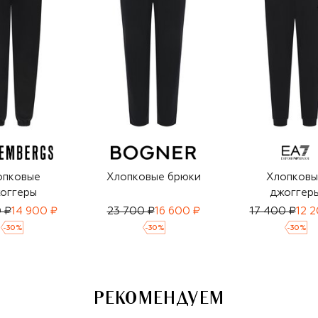
опковые
Хлопковые брюки
Хлопковы
оггеры
джоггер
 ₽
14 900 ₽
23 700 ₽
16 600 ₽
17 400 ₽
12 
-
30
%
-
30
%
-
30
%
РЕКОМЕНДУЕМ