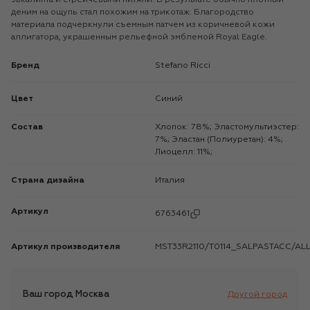
деним на ощупь стал похожим на трикотаж. Благородство
материала подчеркнули съемным патчем из коричневой кожи
аллигатора, украшенным рельефной эмблемой Royal Eagle.
Бренд
Stefano Ricci
Цвет
Синий
Состав
Хлопок: 78%; Эластомультиэстер:
7%; Эластан (Полиуретан): 4%;
Лиоцелл: 11%;
Страна дизайна
Италия
Артикул
6763461
Артикул производителя
MST33R2110/T0114_SALPASTACC/AL
Ваш город
Москва
Другой город