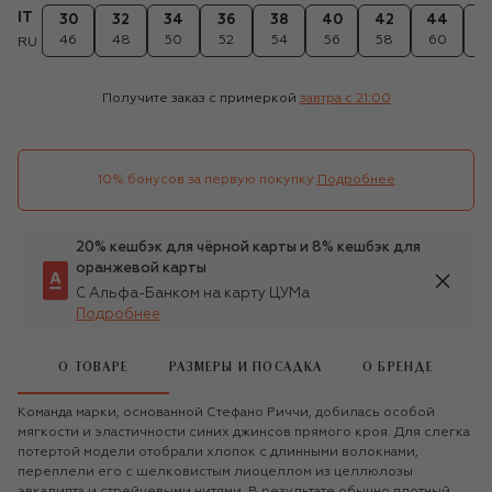
IT
30
32
34
36
38
40
42
44
4
46
48
50
52
54
56
58
60
6
RU
Получите заказ с примеркой
завтра c 21:00
10% бонусов за первую покупку
Подробнее
20% кешбэк для чёрной карты и 8% кешбэк для
оранжевой карты
С Альфа-Банком на карту ЦУМа
Подробнее
О ТОВАРЕ
РАЗМЕРЫ И ПОСАДКА
О БРЕНДЕ
Команда марки, основанной Стефано Риччи, добилась особой
мягкости и эластичности синих джинсов прямого кроя. Для слегка
потертой модели отобрали хлопок с длинными волокнами,
переплели его с шелковистым лиоцеллом из целлюлозы
эвкалипта и стрейчевыми нитями. В результате обычно плотный