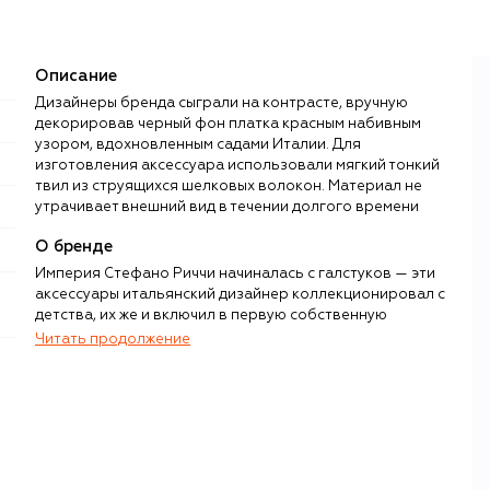
Описание
Дизайнеры бренда сыграли на контрасте, вручную
декорировав черный фон платка красным набивным
узором, вдохновленным садами Италии. Для
изготовления аксессуара использовали мягкий тонкий
твил из струящихся шелковых волокон. Материал не
утрачивает внешний вид в течении долгого времени
О бренде
Империя Стефано Риччи начиналась с галстуков — эти
аксессуары итальянский дизайнер коллекционировал с
детства, их же и включил в первую собственную
коллекцию, представленную в 1972 году на Pitti Uomo. С
Читать продолжение
тех пор флорентийская выставка не проходит без
галстуков, рубашек, костюмов и кашемира Stefano Ricci.
Все вещи, произведенные под этим брендом, на 100%
Made in Italy, причем под контролем семьи Риччи
находятся абсолютно все производственные процессы:
от сырья до упаковки.