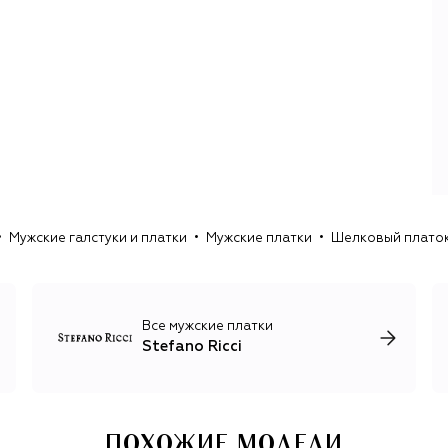
На флорентийском производстве соседствуют
индивидуальный пошив костюмов и ателье готовой
одежды: кашемировых джемперов, первоклассного
трикотажа, джинсов и вневременной базы из
премиального хлопка. Опытные ремесленники и
прогрессивные технологи объединяют усилия, чтобы
создавать классическую итальянскую одежду с
помощью лучших современных инноваций.
Стиль Stefano Ricci — это безупречный крой, лучшие
итальянские ткани и контраст природных цветов одежды
с пестрыми орнаментами на аксессуарах: клеткой, пье-
Мужские галстуки и платки
Мужские платки
Шелковый платок 
де-пуль, ромбами и другими геометрическими
рисунками. Единственный принт, который украшает
неформальные футболки и лонгсливы, изображение
орла Royal Eagle, символизирующего честь, силу и
достоинство.
Все мужские платки
Stefano Ricci
ПОХОЖИЕ МОДЕЛИ