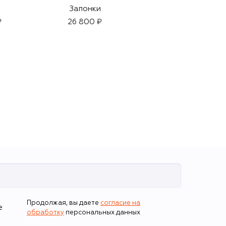
Запонки
Парфюмерная вода
Osaito (50ml)
₽
26 800 ₽
20 500 ₽
Продолжая, вы даете
согласие на
е
обработку
персональных данных