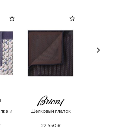
I
опка и
Шелковый платок
Шелковый платок
₽
22 550 ₽
24 800 ₽