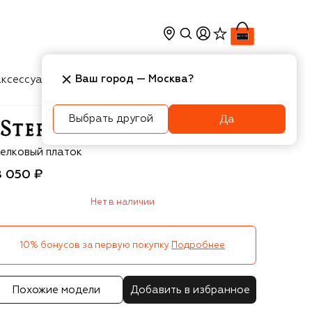
Ваш город —
Москва
?
ксессуары
Косметика
Интерьер
Новости
Выбрать другой
Да
efano Ricci
елковый платок
8 050 ₽
Нет в наличии
10% бонусов за первую покупку
Подробнее
Похожие модели
Добавить в избранное