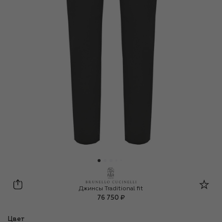
Brunello Cucinelli
Джинсы Traditional fit
76 750 ₽
Цвет