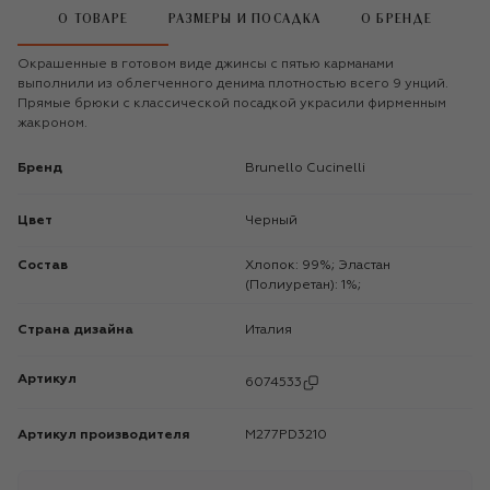
О ТОВАРЕ
РАЗМЕРЫ И ПОСАДКА
О БРЕНДЕ
Окрашенные в готовом виде джинсы с пятью карманами
выполнили из облегченного денима плотностью всего 9 унций.
Прямые брюки с классической посадкой украсили фирменным
жакроном.
Бренд
Brunello Cucinelli
Цвет
Черный
Состав
Хлопок: 99%; Эластан
(Полиуретан): 1%;
Страна дизайна
Италия
Артикул
6074533
Артикул производителя
M277PD3210