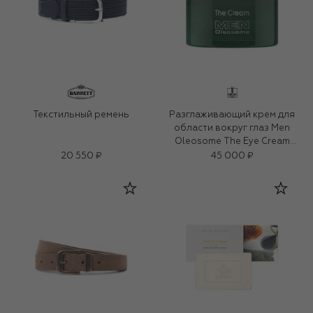
Текстильный ремень
Разглаживающий крем для
области вокруг глаз Men
Oleosome The Eye Cream
(15ml)
20 550 ₽
45 000 ₽