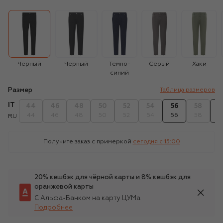
Черный
Черный
Темно-
Серый
Хаки
синий
Размер
Таблица размеров
IT
44
46
48
50
52
54
56
58
6
44
46
48
50
52
54
56
58
6
RU
Получите заказ с примеркой
сегодня c 15:00
20% кешбэк для чёрной карты и 8% кешбэк для
оранжевой карты
С Альфа-Банком на карту ЦУМа
Подробнее