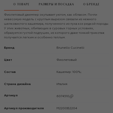
О ТОВАРЕ
РАЗМЕРЫ И ПОСАДКА
О БРЕНДЕ
Фиолетовый джемпер окутывает уютом, как облаком. Почти
невесомую модель с круглым вырезом связали из нежного
шелковистого кашемира, полученного из пуха коз редкой породы.
У этих животных, обитающих в суровых горных условиях,
образуется густой подпушек, из которого даже тонкий трикотаж
получается легким и особенно теплым.
Бренд
Brunello Cucinelli
Цвет
Фиолетовый
Состав
Кашемир: 100%;
Страна дизайна
Италия
Артикул
6074510
Артикул производителя
M2200B2204