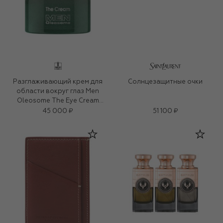
Разглаживающий крем для
Солнцезащитные очки
области вокруг глаз Men
Oleosome The Eye Cream
(15ml)
45 000 ₽
51 100 ₽