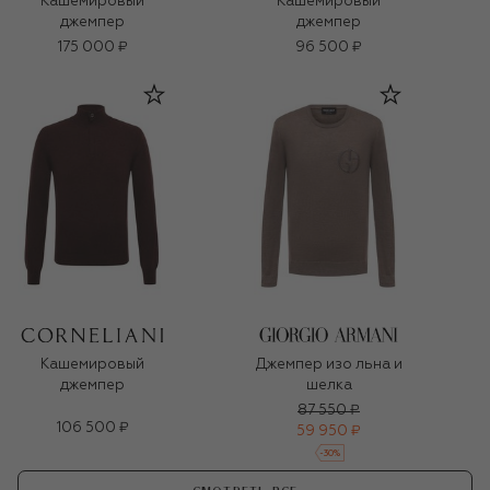
Кашемировый
Кашемировый
джемпер
джемпер
175 000 ₽
96 500 ₽
Кашемировый
Джемпер изо льна и
джемпер
шелка
87 550 ₽
106 500 ₽
59 950 ₽
-
30
%