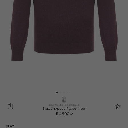
Brunello Cucinelli
Кашемировый джемпер
114 500 ₽
Цвет