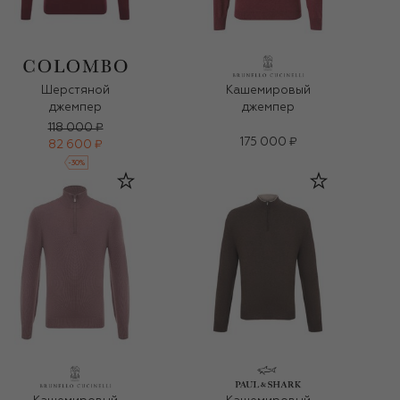
Шерстяной
Кашемировый
джемпер
джемпер
118 000 ₽
175 000 ₽
82 600 ₽
-
30
%