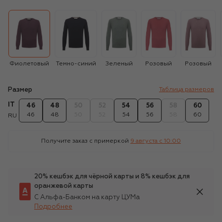
Фиолетовый
Темно-синий
Зеленый
Розовый
Розовый
Размер
Таблица размеров
IT
46
48
50
52
54
56
58
60
46
48
50
52
54
56
58
60
RU
Получите заказ с примеркой
9 августа c 10:00
20% кешбэк для чёрной карты и 8% кешбэк для
оранжевой карты
С Альфа-Банком на карту ЦУМа
Подробнее