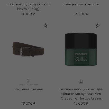
Люкс-мыло для рук и тела
Солнцезащитные очки
Mayfair (150g)
8 000 ₽
46 800 ₽
Замшевый ремень
Разглаживающий крем для
области вокруг глаз Men
Oleosome The Eye Cream
(15ml)
79 200 ₽
45 000 ₽