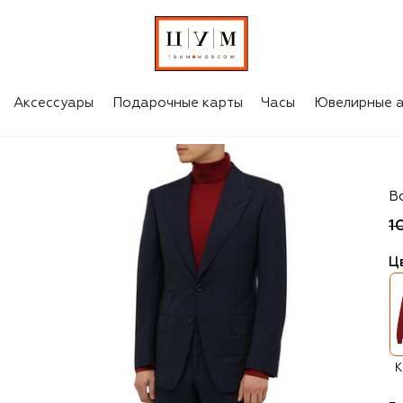
Аксессуары
Подарочные карты
Часы
Ювелирные а
Z
В
1
Ц
К