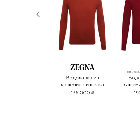
Водолазка из
Водо
кашемира и шелка
кашеми
136 000 ₽
19