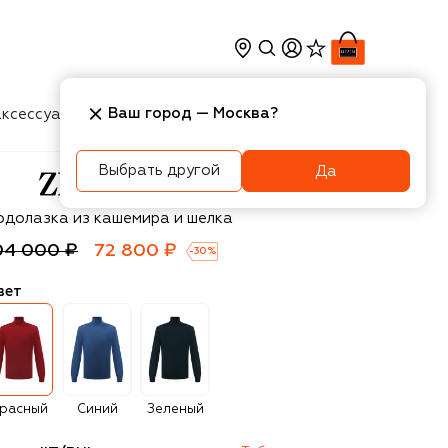
Ваш город —
Москва
?
ксессуары
Косметика
Интерьер
Новости
Выбрать другой
Да
egna
одолазка из кашемира и шелка
04 000 ₽
72 800 ₽
-
30
%
вет
расный
Синий
Зеленый