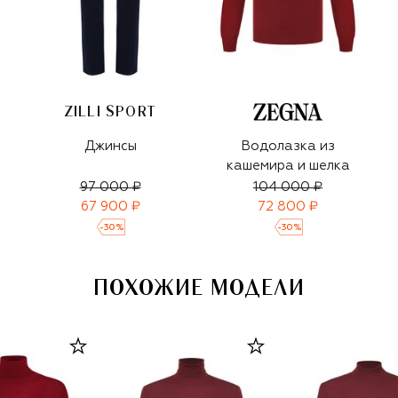
ZILLI SPORT
Джинсы
Водолазка из
кашемира и шелка
97 000 ₽
104 000 ₽
67 900 ₽
72 800 ₽
-
30
%
-
30
%
ПОХОЖИЕ МОДЕЛИ