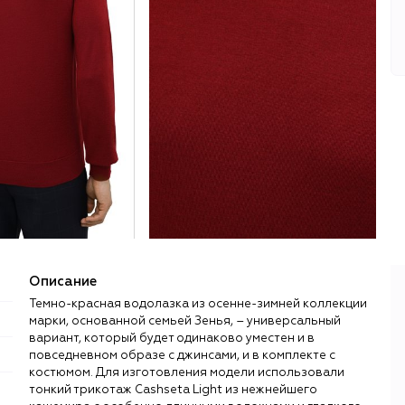
Описание
Темно-красная водолазка из осенне-зимней коллекции
марки, основанной семьей Зенья, – универсальный
вариант, который будет одинаково уместен и в
повседневном образе с джинсами, и в комплекте с
костюмом. Для изготовления модели использовали
тонкий трикотаж Cashseta Light из нежнейшего