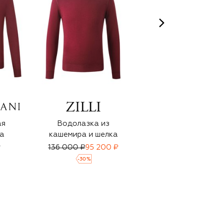
ая
Водолазка из
Водолазка из
а
кашемира и шелка
кашемира и шелка
₽
136 000 ₽
95 200 ₽
130 000 ₽
-
30
%