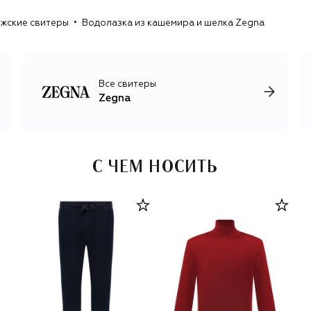
классической элегантностью и современными трендами.
жские свитеры
Водолазка из кашемира и шелка Zegna
Под его руководством в 2021-м компания провела
ребрендинг и объединила четыре линии одежды в одну.
К обновленному логотипу добавились две
параллельные линии, которые символизируют дорогу
Panoramica Zegna в горах Пьемонта, где находится
Все свитеры
заповедник Oasi Zegna.
Zegna
С ЧЕМ НОСИТЬ