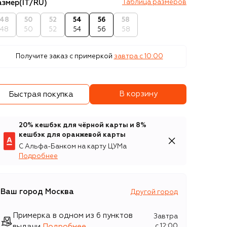
азмер
(IT/RU)
Таблица размеров
48
50
52
54
56
58
48
50
52
54
56
58
Получите заказ с примеркой
завтра c 10:00
В корзину
Быстрая покупка
20% кешбэк для чёрной карты и 8%
кешбэк для оранжевой карты
С Альфа-Банком на карту ЦУМа
Подробнее
Ваш город
Москва
Другой город
Примерка в одном из 6 пунктов
Завтра
выдачи
Подробнее
c 12:00