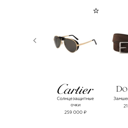
Солнцезащитные
Замше
очки
21
259 000 ₽