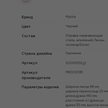
Бренд
Mykita
Цвет
Черный
Состав
Оправа-нержавеющая
сталь, алюминий; Линзы-
поликарбонат;
Страна дизайна
Германия
Артикул
00095353
Артикул
MR001/381
производителя
Параметры изделия
Ширина линзы 48 мм,
ширина переносицы 25 мм
длина дужки 140 мм,
расстояние от дужки до
дужки 135 мм, высота линз