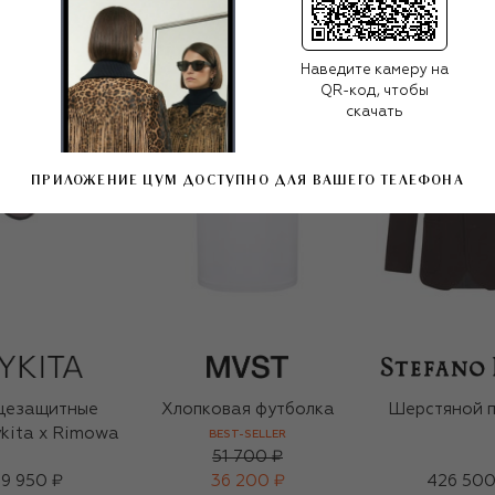
Наведите камеру на
QR-код, чтобы
скачать
ПРИЛОЖЕНИЕ ЦУМ ДОСТУПНО ДЛЯ ВАШЕГО ТЕЛЕФОНА
цезащитные
Хлопковая футболка
Шерстяной 
kita x Rimowa
BEST-SELLER
51 700 ₽
9 950 ₽
36 200 ₽
426 500