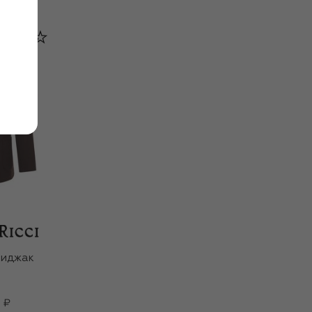
пиджак
 ₽