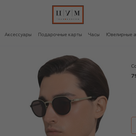
Аксессуары
Подарочные карты
Часы
Ювелирные а
My
С
7