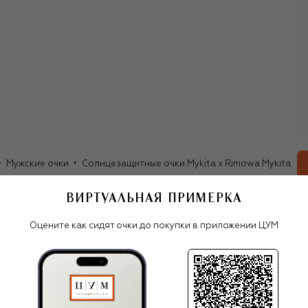
Мужские очки
Солнцезащитные очки Mykita x Rimowa Mykita
ВИРТУАЛЬНАЯ ПРИМЕРКА
Все очки
Оцените как сидят очки до покупки в приложении ЦУМ
Mykita
С ЧЕМ НОСИТЬ