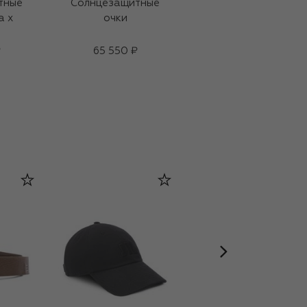
тные
Солнцезащитные
Солнцезащитные
a x
очки
очки
₽
65 550 ₽
59 950 ₽