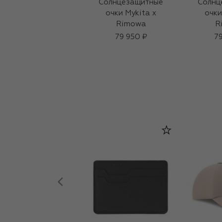
Солнцезащитные
Солнц
очки Mykita x
очки
Rimowa
R
79 950 ₽
79