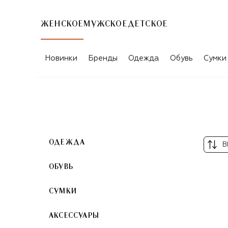
ЖЕНСКОЕ
МУЖСКОЕ
ДЕТСКОЕ
ТОВАРЫ ДЛЯ ЖЕНЩИН MM6
Новинки
Бренды
Одежда
Обувь
Сумки
ОДЕЖДА
В
ОБУВЬ
СУМКИ
АКСЕССУАРЫ