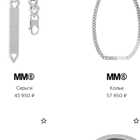
Серьги
Колье
43 950 ₽
57 950 ₽