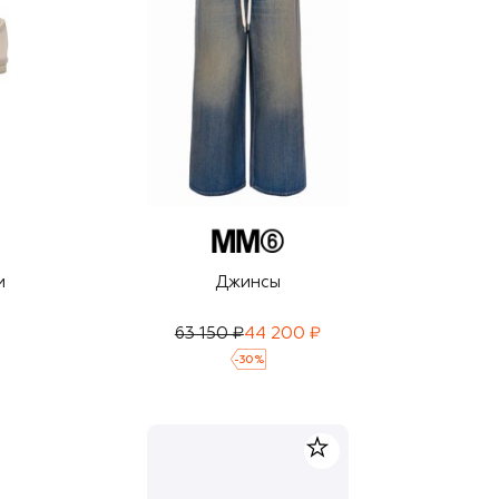
и
Джинсы
63 150 ₽
44 200 ₽
-
30
%