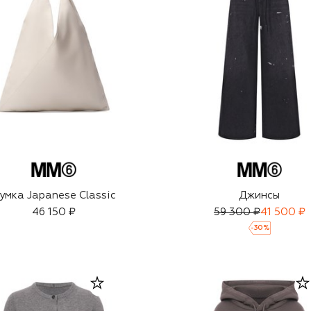
умка Japanese Classic
Джинсы
46 150 ₽
59 300 ₽
41 500 ₽
-
30
%