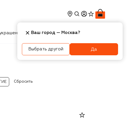
Ваш город —
Москва
?
украшения
Косметика
Интерьер
Новости
Выбрать другой
Да
Сбросить
ГИЕ