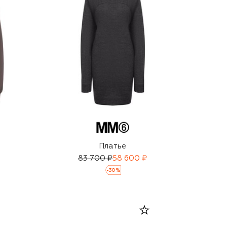
Платье
83 700 ₽
58 600 ₽
-
30
%