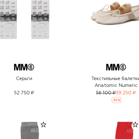
Серьги
Текстильные балетк
Anatomic Numeric
52 750 ₽
56 100 ₽
39 250 ₽
-
30
%