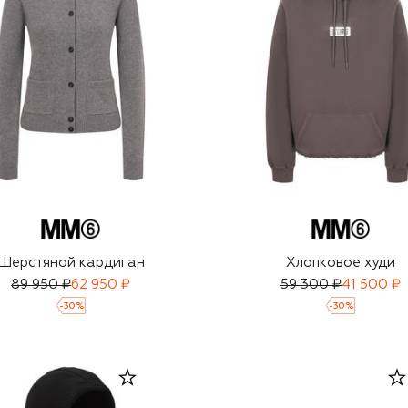
Шерстяной кардиган
Хлопковое худи
89 950 ₽
62 950 ₽
59 300 ₽
41 500 ₽
-
30
%
-
30
%