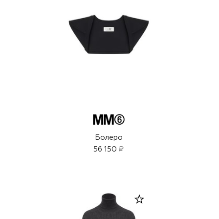
Болеро
56 150 ₽