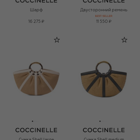
Шарф
Двусторонний ремень
BEST-SELLER
16 275 ₽
11 550 ₽
Сумка Shell large
Сумка Shell medium