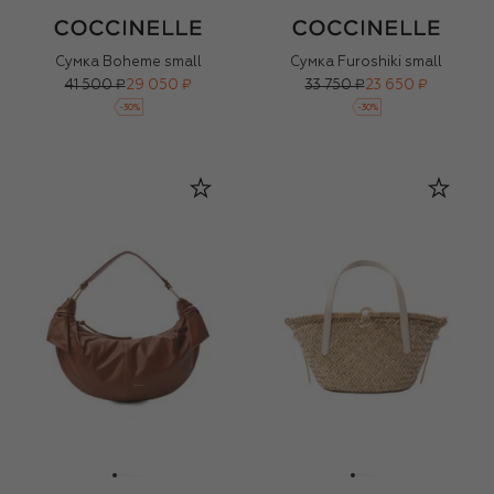
Сумка Boheme small
Сумка Furoshiki small
41 500 ₽
29 050 ₽
33 750 ₽
23 650 ₽
-
30
%
-
30
%