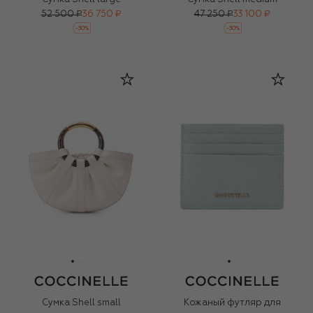
52 500 ₽
36 750 ₽
47 250 ₽
33 100 ₽
-
30
%
-
30
%
Сумка Shell small
Кожаный футляр для