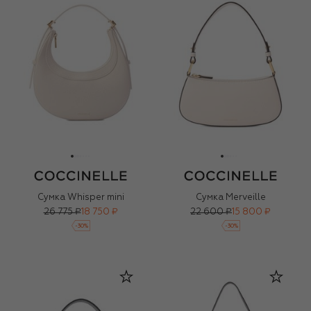
Сумка Whisper mini
Сумка Merveille
26 775 ₽
18 750 ₽
22 600 ₽
15 800 ₽
-
30
%
-
30
%