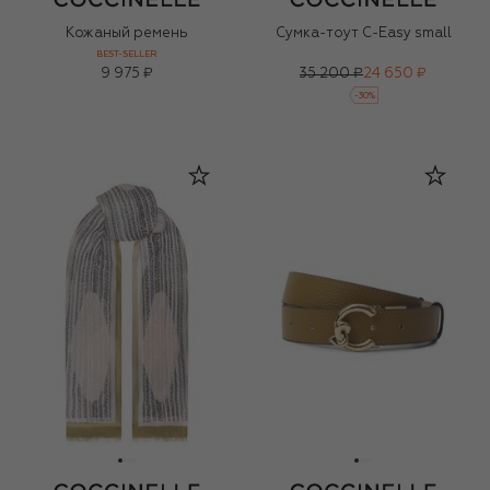
Кожаный ремень
Сумка-тоут C-Easy small
BEST-SELLER
9 975 ₽
35 200 ₽
24 650 ₽
-
30
%