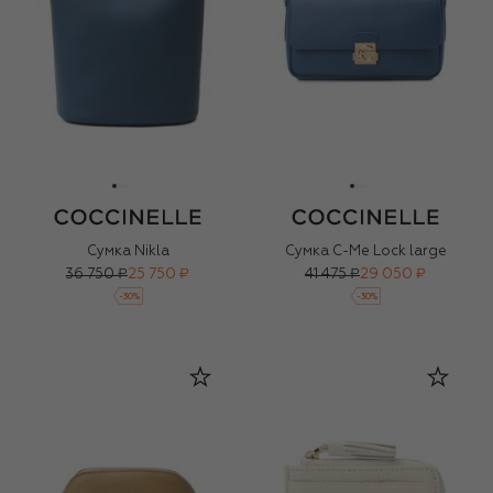
Сумка Nikla
Сумка C-Me Lock large
36 750 ₽
25 750 ₽
41 475 ₽
29 050 ₽
-
30
%
-
30
%