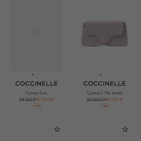
Сумка Suri
Сумка C-Me small
24 150 ₽
16 900 ₽
20 800 ₽
14 550 ₽
-
30
%
-
30
%