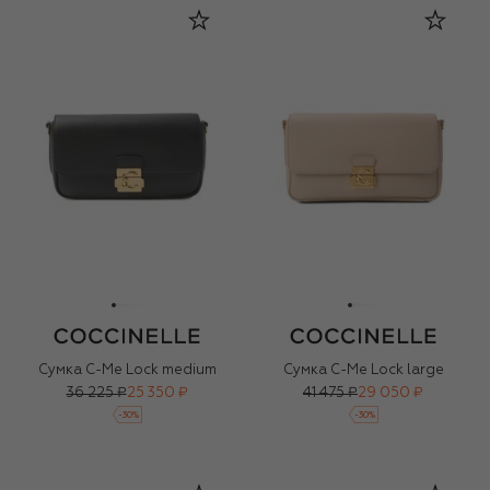
Сумка C-Me Lock medium
Сумка C-Me Lock large
36 225 ₽
25 350 ₽
41 475 ₽
29 050 ₽
-
30
%
-
30
%