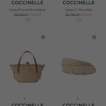
Сумка Furoshiki medium
Сумка C-Me small
39 200 ₽
27 450 ₽
20 790 ₽
14 550 ₽
-
30
%
-
30
%