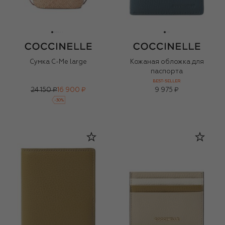
Сумка C-Me large
Кожаная обложка для
паспорта
BEST-SELLER
24 150 ₽
16 900 ₽
9 975 ₽
-
30
%