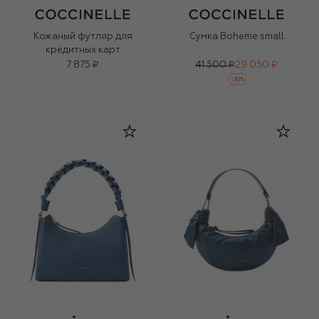
Кожаный футляр для
Сумка Boheme small
кредитных карт
7 875 ₽
41 500 ₽
29 050 ₽
-
30
%