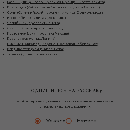
Казань (улица Право-Булачная и улица Сибгата Хакима)
Краснодар (Кубанская набережная и улица Дальняя)
Сочи (Олимпийский проспект и улица Орджоникидзе)
Новосибирск (улица Державина)
Челябинск (проспект Ленина)
Самара (Красноармейская улица)
Ростов-на-Дону (проспект Чехова)
Красноярск (улица Ленина)
Нижний Новгород (Верхне-Волжская набережная)
Владивосток (улица Арсеньева)
Тюмень (улица Первомайская)
ПОДПИШИТЕСЬ НА РАССЫЛКУ
Чтобы первыми узнавать об эксклюзивных новинках и
специальных предложениях
Женское
Мужское