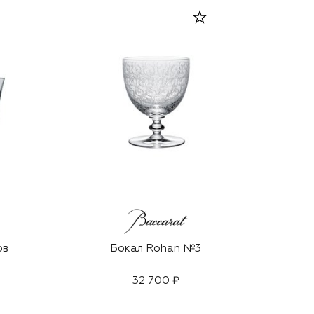
ов
Бокал Rohan №3
32 700 ₽