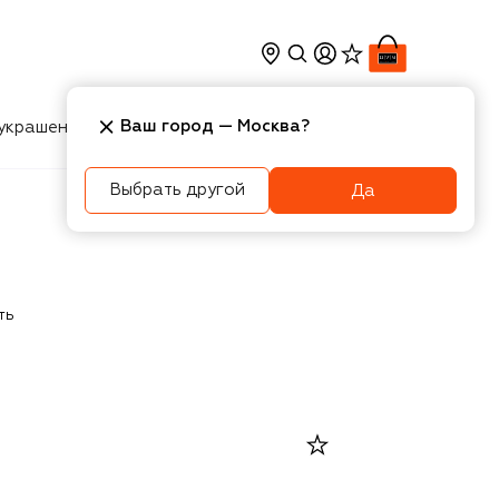
Ваш город —
Москва
?
украшения
Косметика
Интерьер
Новости
Выбрать другой
Да
ть