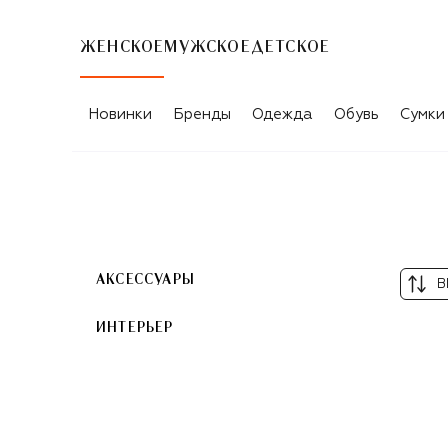
ЖЕНСКОЕ
МУЖСКОЕ
ДЕТСКОЕ
ТОВАРЫ ДЛЯ ЖЕНЩИН BACCARAT
Новинки
Бренды
Одежда
Обувь
Сумки
АКСЕССУАРЫ
В
ИНТЕРЬЕР