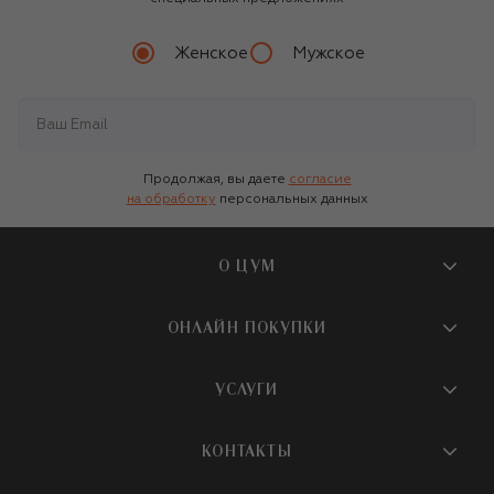
Женское
Мужское
Продолжая, вы даете
согласие
на обработку
персональных данных
О ЦУМ
О магазине
ОНЛАЙН ПОКУПКИ
Новости и события
Вопросы и ответы
УСЛУГИ
Бутики и ПВЗ ЦУМ
Мобильное приложение
Контакты
Шопинг-сервисы
КОНТАКТЫ
Доставка
Наша история
Шопинг со стилистом ЦУМ
Обмен и возврат