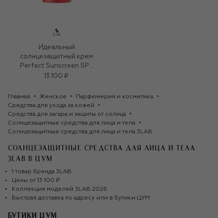
Идеальный
солнцезащитный крем
Perfect Sunscreen SPF
50+ Broad Spectrum
13 100 ₽
(58g)
Главная
Женское
Парфюмерия и косметика
Средства для ухода за кожей
Средства для загара и защиты от солнца
Солнцезащитные средства для лица и тела
Солнцезащитные средства для лица и тела 3LAB
СОЛНЦЕЗАЩИТНЫЕ СРЕДСТВА ДЛЯ ЛИЦА И ТЕЛА
3LAB
В ЦУМ
1
товар
бренда
3LAB
Цены от
13 100 ₽
Коллекция моделей
3LAB
2026
Быстрая доставка по адресу или в бутики ЦУМ
БУТИКИ ЦУМ