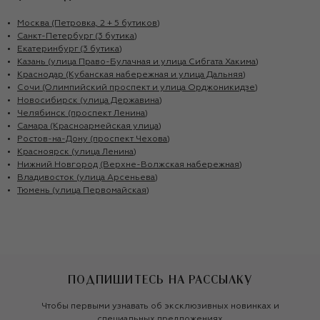
Москва (Петровка, 2 + 5 бутиков)
Санкт-Петербург (3 бутика)
Екатеринбург (3 бутика)
Казань (улица Право-Булачная и улица Сибгата Хакима)
Краснодар (Кубанская набережная и улица Дальняя)
Сочи (Олимпийский проспект и улица Орджоникидзе)
Новосибирск (улица Державина)
Челябинск (проспект Ленина)
Самара (Красноармейская улица)
Ростов-на-Дону (проспект Чехова)
Красноярск (улица Ленина)
Нижний Новгород (Верхне-Волжская набережная)
Владивосток (улица Арсеньева)
Тюмень (улица Первомайская)
ПОДПИШИТЕСЬ НА РАССЫЛКУ
Чтобы первыми узнавать об эксклюзивных новинках и
специальных предложениях